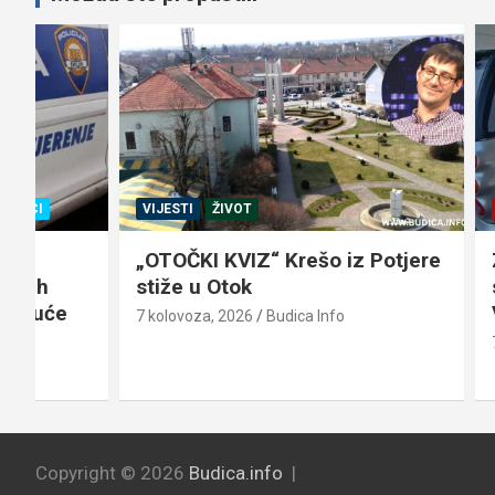
VIJESTI
ŽIVOT
TEMA DAN
„OTOČKI KVIZ“ Krešo iz Potjere
Znate li 
stiže u Otok
spremnik
VSŽ međ
7 kolovoza, 2026
Budica Info
7 kolovoza,
Copyright © 2026
Budica.info