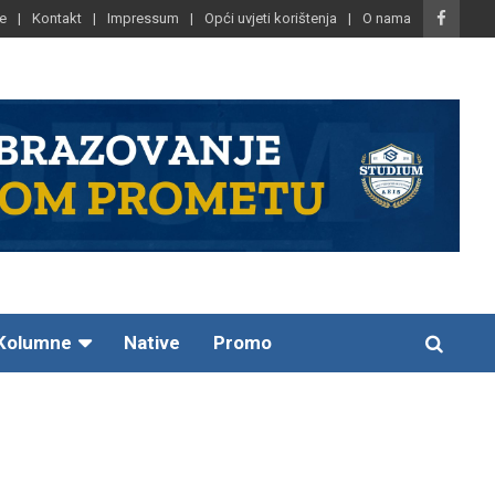
e
Kontakt
Impressum
Opći uvjeti korištenja
O nama
Kolumne
Native
Promo