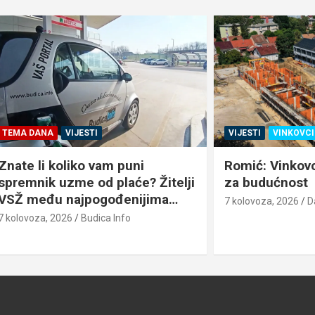
A
VIJESTI
VIJESTI
VINKOVCI
koliko vam puni
Romić: Vinkovci dobiva
 uzme od plaće? Žitelji
za budućnost
u najpogođenijima…
7 kolovoza, 2026
Damir Begovi
 2026
Budica Info