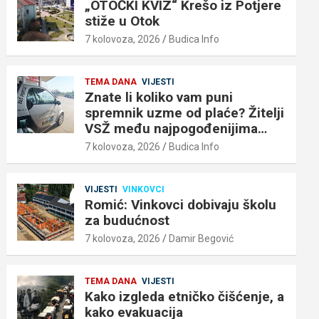
„OTOČKI KVIZ“ Krešo iz Potjere
stiže u Otok
7 kolovoza, 2026
Budica Info
TEMA DANA
VIJESTI
Znate li koliko vam puni
spremnik uzme od plaće? Žitelji
VSŽ među najpogođenijima…
7 kolovoza, 2026
Budica Info
VIJESTI
VINKOVCI
Romić: Vinkovci dobivaju školu
za budućnost
7 kolovoza, 2026
Damir Begović
TEMA DANA
VIJESTI
Kako izgleda etničko čišćenje, a
kako evakuacija