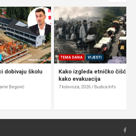
TEMA DANA
VIJESTI
ju školu
Kako izgleda etničko čišćenje, a
kako evakuacija
ć
7 kolovoza, 2026
Budica Info
6