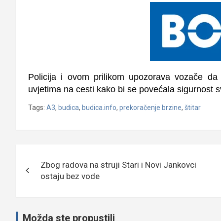
Policija i ovom prilikom upozorava vozače da 
uvjetima na cesti kako bi se povećala sigurnost 
Tags:
A3
,
budica
,
budica.info
,
prekoračenje brzine
,
štitar
Navigacija
Zbog radova na struji Stari i Novi Jankovci
objava
ostaju bez vode
Možda ste propustili