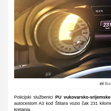
📸 Bud
Policijski službenici
PU vukovarsko-srijemske
autocestom A3 kod Štitara vozio čak 231 kilome
kretanja.