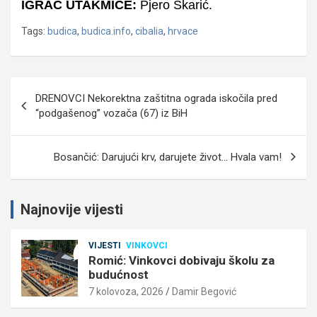
IGRAČ UTAKMICE:
Pjero Škarić.
Tags:
budica
,
budica.info
,
cibalia
,
hrvace
Navigacija
DRENOVCI Nekorektna zaštitna ograda iskočila pred
objava
“podgašenog” vozača (67) iz BiH
Bosančić: Darujući krv, darujete život… Hvala vam!
Najnovije vijesti
VIJESTI
VINKOVCI
Romić: Vinkovci dobivaju školu za
budućnost
7 kolovoza, 2026
Damir Begović