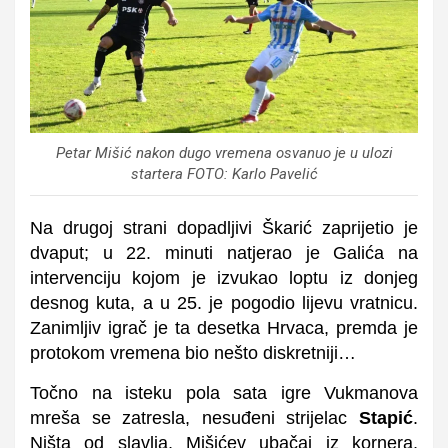
Petar Mišić nakon dugo vremena osvanuo je u ulozi
startera FOTO: Karlo Pavelić
Na drugoj strani dopadljivi Škarić zaprijetio je
dvaput; u 22. minuti natjerao je Galića na
intervenciju kojom je izvukao loptu iz donjeg
desnog kuta, a u 25. je pogodio lijevu vratnicu.
Zanimljiv igrač je ta desetka Hrvaca, premda je
protokom vremena bio nešto diskretniji…
Točno na isteku pola sata igre Vukmanova
mreša se zatresla, nesuđeni strijelac
Stapić
.
Ništa od slavlja, Mišićev ubačaj iz kornera,