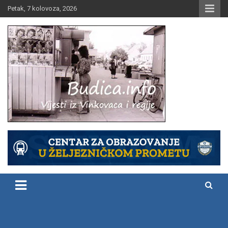
Skip
Petak, 7 kolovoza, 2026
to
content
Vijesti iz Vinkovaca i regije
Budica.info