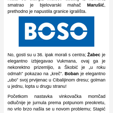
smatrao je bjelovarski mahač
Marušić
,
prethodno je napustila granice igrališta.
No, gosti su u 36. ipak morali s centra;
Žabec
je
elegantno izbjegavao Vukmana, ovaj ga je
nekorektno prizemljio, a Škobić je „u roku
odmah” pokazao na „kreč”.
Boban
je elegantno
„ubo” svoj prvijenac u Cibalijinom dresu; golman
u jednu, lopta u drugu stranu!
Početkom nastavka vinkovačka momčad
odlučnije je jurnula prema potpunom preokretu,
no vrlo brzo našla se u novom problemu; Stapić