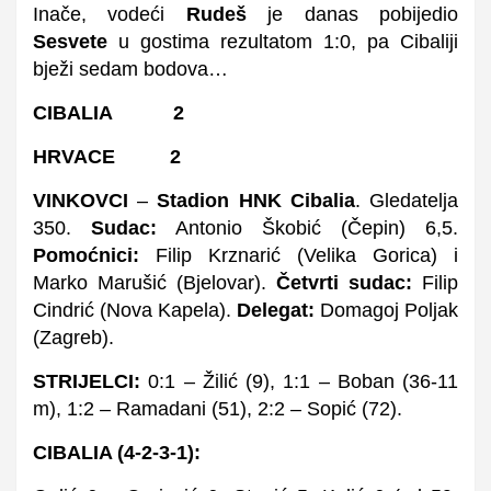
Inače, vodeći
Rudeš
je danas pobijedio
Sesvete
u gostima rezultatom 1:0, pa Cibaliji
bježi sedam bodova…
CIBALIA 2
HRVACE 2
VINKOVCI
–
Stadion HNK Cibalia
. Gledatelja
350.
Sudac:
Antonio Škobić (Čepin) 6,5.
Pomoćnici:
Filip Krznarić (Velika Gorica) i
Marko Marušić (Bjelovar).
Četvrti sudac:
Filip
Cindrić (Nova Kapela).
Delegat:
Domagoj Poljak
(Zagreb).
STRIJELCI:
0:1 – Žilić (9), 1:1 – Boban (36-11
m), 1:2 – Ramadani (51), 2:2 – Sopić (72).
CIBALIA (4-2-3-1):