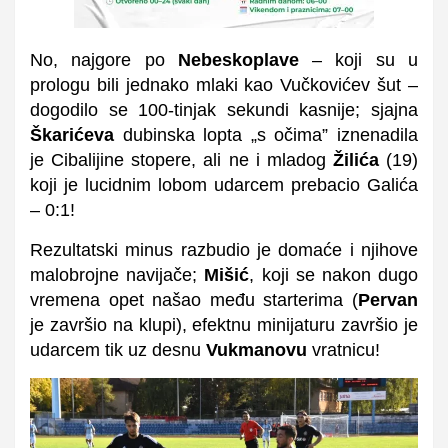
No, najgore po
Nebeskoplave
– koji su u
prologu bili jednako mlaki kao Vučkovićev šut –
dogodilo se 100-tinjak sekundi kasnije; sjajna
Škarićeva
dubinska lopta „s očima” iznenadila
je Cibalijine stopere, ali ne i mladog
Žilića
(19)
koji je lucidnim lobom udarcem prebacio Galića
– 0:1!
Rezultatski minus razbudio je domaće i njihove
malobrojne navijače;
Mišić
, koji se nakon dugo
vremena opet našao među starterima (
Pervan
je završio na klupi), efektnu minijaturu završio je
udarcem tik uz desnu
Vukmanovu
vratnicu!