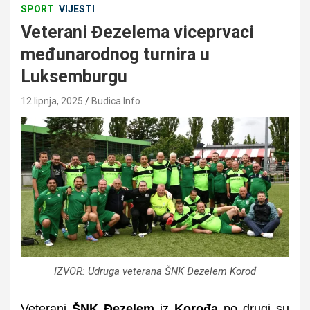
SPORT
VIJESTI
Veterani Đezelema viceprvaci
međunarodnog turnira u
Luksemburgu
12 lipnja, 2025
Budica Info
IZVOR: Udruga veterana ŠNK Đezelem Korođ
Veterani
ŠNK Đezelem
iz
Korođa
po drugi su