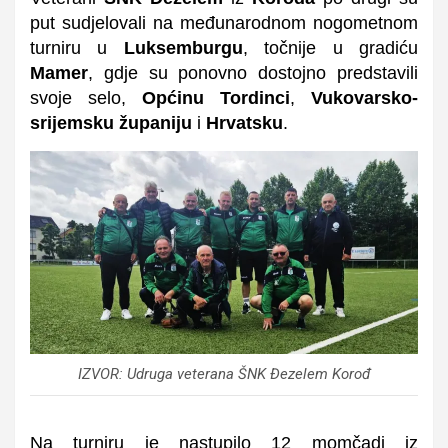
put sudjelovali na međunarodnom nogometnom
turniru u
Luksemburgu
, točnije u gradiću
Mamer
, gdje su ponovno dostojno predstavili
svoje selo,
Općinu Tordinci
,
Vukovarsko-
srijemsku županiju
i
Hrvatsku
.
IZVOR: Udruga veterana ŠNK Đezelem Korođ
Na turniru je nastupilo 12 momčadi iz