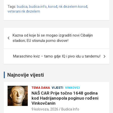
Tags:
budica
,
budica.info
,
korođ
,
nk đezelem korođ
,
veterani nk đezelem
Navigacija
Kazna od koje bi se mogao izgraditi novi Cibalijin
objava
stadion; EU stisnula porno divove!
Maraschino kviz – tamo gdje IQ i pivo idu u tandemu!
Najnovije vijesti
TEMA DANA
VIJESTI
VINKOVCI
NAŠ CAR Prije točno 1648 godina
kod Hadrijanopola poginuo rođeni
Vinkovčanin
9 kolovoza, 2026
Budica Info