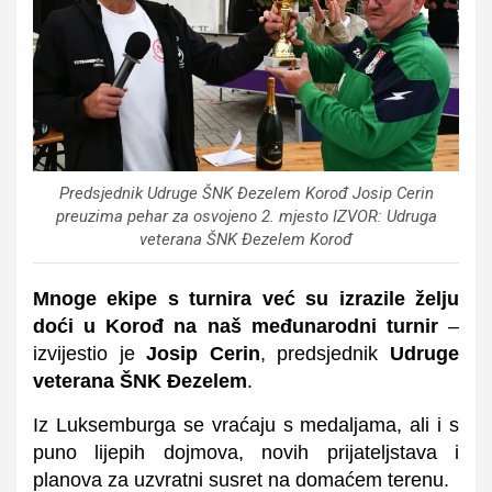
Predsjednik Udruge ŠNK Đezelem Korođ Josip Cerin
preuzima pehar za osvojeno 2. mjesto IZVOR: Udruga
veterana ŠNK Đezelem Korođ
Mnoge ekipe s turnira već su izrazile želju
doći u Korođ na naš međunarodni turnir
–
izvijestio je
Josip Cerin
, predsjednik
Udruge
veterana ŠNK Đezelem
.
Iz Luksemburga se vraćaju s medaljama, ali i s
puno lijepih dojmova, novih prijateljstava i
planova za uzvratni susret na domaćem terenu.