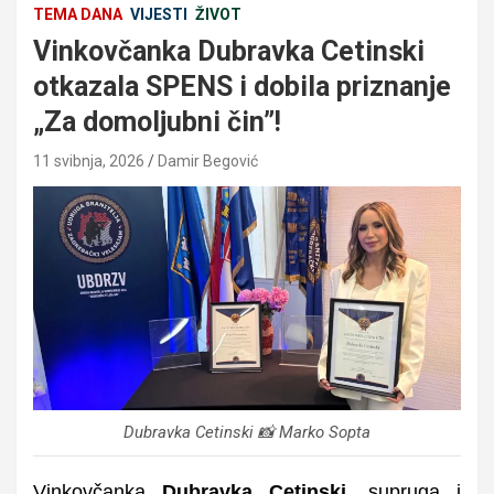
TEMA DANA
VIJESTI
ŽIVOT
Vinkovčanka Dubravka Cetinski
otkazala SPENS i dobila priznanje
„Za domoljubni čin”!
11 svibnja, 2026
Damir Begović
Dubravka Cetinski 📸 Marko Sopta
Vinkovčanka
Dubravka Cetinski
, supruga i