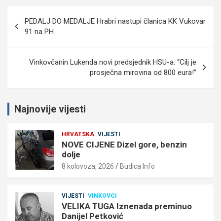
Navigacija
PEDALJ DO MEDALJE Hrabri nastupi članica KK Vukovar
objava
91 na PH
Vinkovčanin Lukenda novi predsjednik HSU-a: “Cilj je
prosječna mirovina od 800 eura!”
Najnovije vijesti
HRVATSKA
VIJESTI
NOVE CIJENE Dizel gore, benzin
dolje
8 kolovoza, 2026
Budica Info
VIJESTI
VINKOVCI
VELIKA TUGA Iznenada preminuo
Danijel Petković