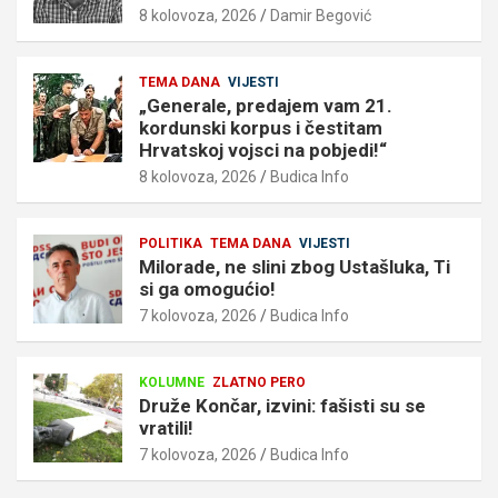
8 kolovoza, 2026
Damir Begović
TEMA DANA
VIJESTI
„Generale, predajem vam 21.
kordunski korpus i čestitam
Hrvatskoj vojsci na pobjedi!“
8 kolovoza, 2026
Budica Info
POLITIKA
TEMA DANA
VIJESTI
Milorade, ne slini zbog Ustašluka, Ti
si ga omogućio!
7 kolovoza, 2026
Budica Info
KOLUMNE
ZLATNO PERO
Druže Končar, izvini: fašisti su se
vratili!
7 kolovoza, 2026
Budica Info