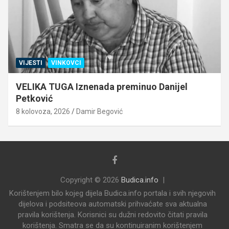
VIJESTI
VINKOVCI
VELIKA TUGA Iznenada preminuo Danijel
Petković
8 kolovoza, 2026
Damir Begović
Copyright © 2026
Budica.info
Korištenjem bilo kojeg dijela Budica.info portala i svih njegovih
dijelova i podsiteova automatski prihvaćate sva aktualna
pravila korištenja. Korisnici su dužni redovito čitati pravila
korištenja. Smatra se da su kontinuiranim korištenjem