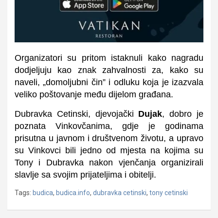
Organizatori su pritom istaknuli kako nagradu
dodjeljuju kao znak zahvalnosti za, kako su
naveli, „domoljubni čin” i odluku koja je izazvala
veliko poštovanje među dijelom građana.
Dubravka Cetinski, djevojački
Dujak
, dobro je
poznata Vinkovčanima, gdje je godinama
prisutna u javnom i društvenom životu, a upravo
su Vinkovci bili jedno od mjesta na kojima su
Tony i Dubravka nakon vjenčanja organizirali
slavlje sa svojim prijateljima i obitelji.
Tags:
budica
,
budica.info
,
dubravka cetinski
,
tony cetinski