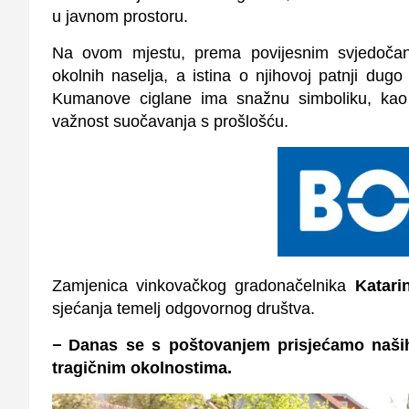
u javnom prostoru.
Na ovom mjestu, prema povijesnim svjedočanst
okolnih naselja, a istina o njihovoj patnji dug
Kumanove ciglane ima snažnu simboliku, kao č
važnost suočavanja s prošlošću.
Zamjenica vinkovačkog gradonačelnika
Katari
sjećanja temelj odgovornog društva.
–
Danas se s poštovanjem prisjećamo naših 
tragičnim okolnostima.