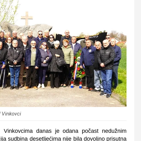
 Vinkovci
u Vinkovcima danas je odana počast nedužnim
a sudbina desetljećima nije bila dovoljno prisutna