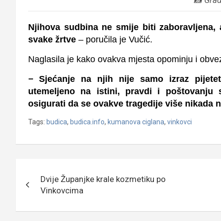
Njihova sudbina ne smije biti zaboravljena, 
svake žrtve
– poručila je Vučić.
Naglasila je kako ovakva mjesta opominju i obve
–
Sjećanje na njih nije samo izraz pijet
utemeljeno na istini, pravdi i poštovanj
osigurati da se ovakve tragedije više nikada
Tags:
budica
,
budica.info
,
kumanova ciglana
,
vinkovci
Navigacija
Dvije Županjke krale kozmetiku po
objava
Vinkovcima