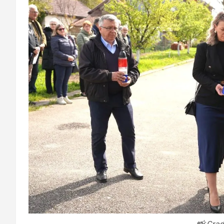
📸 Grad