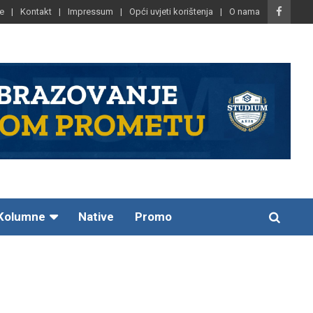
e
Kontakt
Impressum
Opći uvjeti korištenja
O nama
Kolumne
Native
Promo