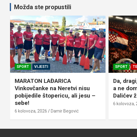
Možda ste propustili
SPORT
TEMA DANA
VIJESTI
KULTURA
Da, dragi, naivni Hrvati; novac –
Apševački
a ne domovina – jedini je
6 kolovoza,
Dalićev životni pokretač!
6 kolovoza, 2026
Budica Info