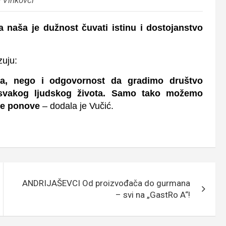
a naša je dužnost čuvati istinu i dostojanstvo
zuju:
eta, nego i odgovornost da gradimo društvo
u svakog ljudskog života. Samo tako možemo
 ne ponove
– dodala je Vučić.
ANDRIJAŠEVCI Od proizvođača do gurmana
– svi na „GastRo A“!