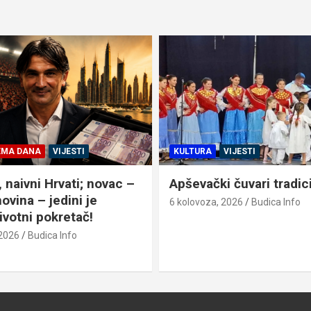
VIJESTI
VIJESTI
ŽUPANIJA
 čuvari tradicije
Slunj i Cerna – kad se pr
sastanu
 2026
Budica Info
6 kolovoza, 2026
Damir Begovi