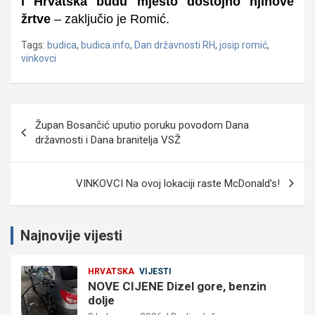
i Hrvatska budu mjesto dostojno njihove
žrtve
– zaključio je Romić.
Tags:
budica
,
budica.info
,
Dan državnosti RH
,
josip romić
,
vinkovci
Navigacija
Župan Bosančić uputio poruku povodom Dana
objava
državnosti i Dana branitelja VSŽ
VINKOVCI Na ovoj lokaciji raste McDonald’s!
Najnovije vijesti
HRVATSKA
VIJESTI
NOVE CIJENE Dizel gore, benzin
dolje