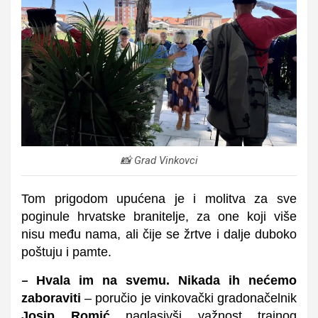
📸 Grad Vinkovci
Tom prigodom upućena je i molitva za sve
poginule hrvatske branitelje, za one koji više
nisu među nama, ali čije se žrtve i dalje duboko
poštuju i pamte.
Hvala im na svemu. Nikada ih nećemo
–
zaboraviti
– poručio je vinkovački g
radonačelnik
Josip Romić
naglasivši važnost trajnog