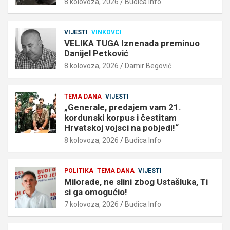
8 kolovoza, 2026
Budica Info
VIJESTI
VINKOVCI
VELIKA TUGA Iznenada preminuo
Danijel Petković
8 kolovoza, 2026
Damir Begović
TEMA DANA
VIJESTI
„Generale, predajem vam 21.
kordunski korpus i čestitam
Hrvatskoj vojsci na pobjedi!“
8 kolovoza, 2026
Budica Info
POLITIKA
TEMA DANA
VIJESTI
Milorade, ne slini zbog Ustašluka, Ti
si ga omogućio!
7 kolovoza, 2026
Budica Info