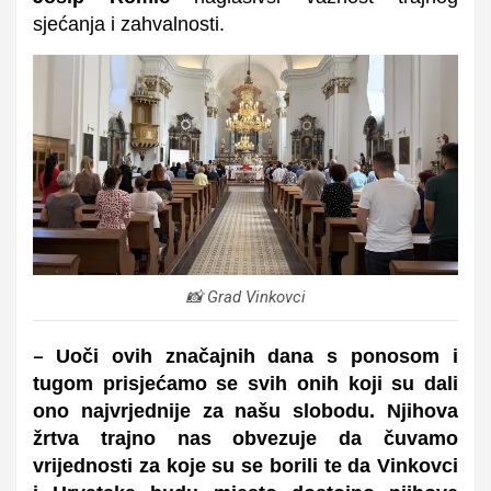
sjećanja i zahvalnosti.
📸 Grad Vinkovci
Uoči ovih značajnih dana s ponosom i
–
tugom prisjećamo se svih onih koji su dali
ono najvrjednije za našu slobodu. Njihova
žrtva trajno nas obvezuje da čuvamo
vrijednosti za koje su se borili te da Vinkovci