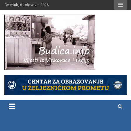
Skip
Četvrtak, 6 kolovoza, 2026
to
content
Vijesti iz Vinkovaca i regije
Budica.info