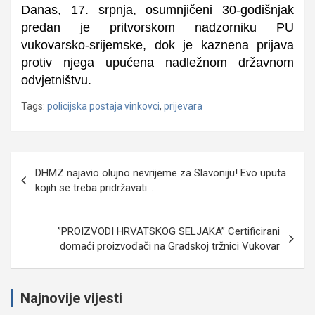
Danas, 17. srpnja, osumnjičeni 30-godišnjak
predan je pritvorskom nadzorniku PU
vukovarsko-srijemske, dok je kaznena prijava
protiv njega upućena nadležnom državnom
odvjetništvu.
Tags:
policijska postaja vinkovci
,
prijevara
Navigacija
DHMZ najavio olujno nevrijeme za Slavoniju! Evo uputa
objava
kojih se treba pridržavati…
”PROIZVODI HRVATSKOG SELJAKA” Certificirani
domaći proizvođači na Gradskoj tržnici Vukovar
Najnovije vijesti