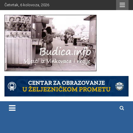
Skip
Četvrtak, 6 kolovoza, 2026
to
content
Vijesti iz Vinkovaca i regije
Budica.info