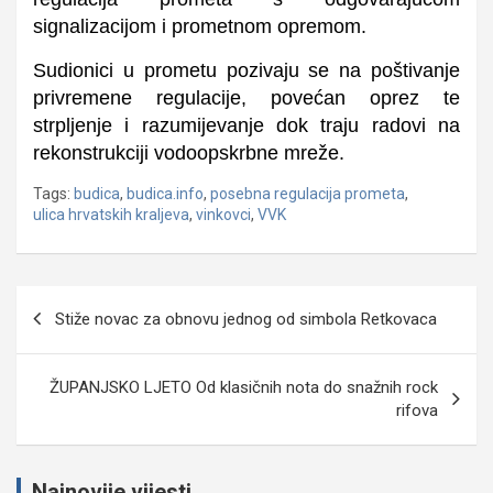
signalizacijom i prometnom opremom.
Sudionici u prometu pozivaju se na poštivanje
privremene regulacije, povećan oprez te
strpljenje i razumijevanje dok traju radovi na
rekonstrukciji vodoopskrbne mreže.
Tags:
budica
,
budica.info
,
posebna regulacija prometa
,
ulica hrvatskih kraljeva
,
vinkovci
,
VVK
Navigacija
Stiže novac za obnovu jednog od simbola Retkovaca
objava
ŽUPANJSKO LJETO Od klasičnih nota do snažnih rock
rifova
Najnovije vijesti