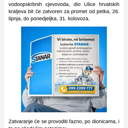
vodoopskrbnih cjevovoda, dio Ulice hrvatskih
kraljeva bit će zatvoren za promet od petka, 26.
lipnja, do ponedjeljka, 31. kolovoza.
Zatvaranje će se provoditi fazno, po dionicama, i