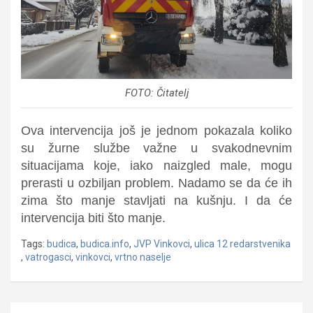
FOTO: Čitatelj
Ova intervencija još je jednom pokazala koliko
su žurne službe važne u svakodnevnim
situacijama koje, iako naizgled male, mogu
prerasti u ozbiljan problem. Nadamo se da će ih
zima što manje stavljati na kušnju. I da će
intervencija biti što manje.
Tags:
budica
,
budica.info
,
JVP Vinkovci
,
ulica 12 redarstvenika
,
vatrogasci
,
vinkovci
,
vrtno naselje
Navigacija