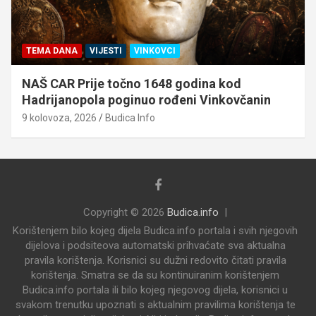
TEMA DANA
VIJESTI
VINKOVCI
NAŠ CAR Prije točno 1648 godina kod
Hadrijanopola poginuo rođeni Vinkovčanin
9 kolovoza, 2026
Budica Info
Copyright © 2026
Budica.info
Korištenjem bilo kojeg dijela Budica.info portala i svih njegovih
dijelova i podsiteova automatski prihvaćate sva aktualna
pravila korištenja. Korisnici su dužni redovito čitati pravila
korištenja. Smatra se da su kontinuiranim korištenjem
Budica.info portala ili bilo kojeg njegovog dijela, korisnici u
svakom trenutku upoznati s aktualnim pravilima korištenja te