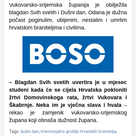
Vukovarsko-srijemska županija je obilježila
blagdan Svih svetih i Dušni dan. Odana je dužna
počast poginulim, ubijenim, nestalim i umrlim
hrvatskim braniteljima i civilima.
– Blagdan Svih svetih uvertira je u mjesec
studeni kada će se cijela Hrvatska pokloniti
žrtvi Domovinskoga rata, žrtvi Vukovara i
Škabrnje. Neka im je vječna slava i hvala
–
rekao je zamjenik vukovarsko-srijemskog
župana koji obnaša dužnost župana
.
Tags:
dušni dan
,
memorijalno groblje hrvatskih branitelja
,