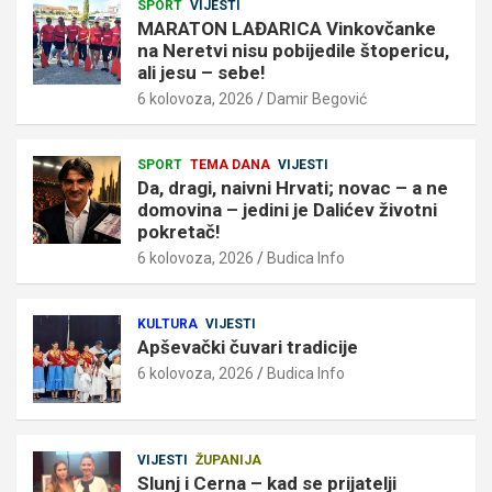
SPORT
VIJESTI
MARATON LAĐARICA Vinkovčanke
na Neretvi nisu pobijedile štopericu,
ali jesu – sebe!
6 kolovoza, 2026
Damir Begović
SPORT
TEMA DANA
VIJESTI
Da, dragi, naivni Hrvati; novac – a ne
domovina – jedini je Dalićev životni
pokretač!
6 kolovoza, 2026
Budica Info
KULTURA
VIJESTI
Apševački čuvari tradicije
6 kolovoza, 2026
Budica Info
VIJESTI
ŽUPANIJA
Slunj i Cerna – kad se prijatelji