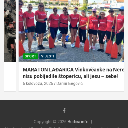
SPORT
VIJESTI
MARATON LAĐARICA Vinkovčanke na Neretvi
nisu pobijedile štopericu, ali jesu – sebe!
6 kolovoza, 2026
Damir Begović
Copyright © 2026
Budica.info