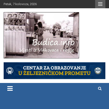
Skip
Petak, 7 kolovoza, 2026
to
content
Vijesti iz Vinkovaca i regije
Budica.info