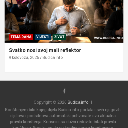
TEMA DANA
VIJESTI
ŽIVOT
Svatko nosi svoj mali reflektor
9 kolovoza, 2026
Budica Info
Copyright © 2026
Budica.info
Korištenjem bilo kojeg dijela Budica.info portala i svih njegovih
dijelova i podsiteova automatski prihvaćate sva aktualna
pravila korištenja. Korisnici su dužni redovito čitati pravila
korištenja. Smatra se da su kontinuiranim korištenjem