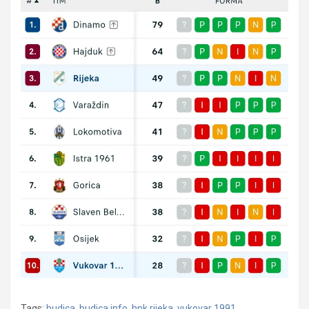
Tags:
budica
,
budica.info
,
hnk rijeka
,
vukovar 1991