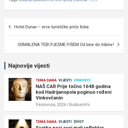
Navigacija
Hotel Dunav – srce turističke priče Iloka
objava
ODMALENA TEBI PJESME PIŠEM Od bine do tribine!
Najnovije vijesti
TEMA DANA
VIJESTI
VINKOVCI
NAŠ CAR Prije točno 1648 godina
kod Hadrijanopola poginuo rođeni
Vinkovčanin
9 kolovoza, 2026
Budica Info
TEMA DANA
VIJESTI
ŽIVOT
Svatko nosi svoj mali reflektor