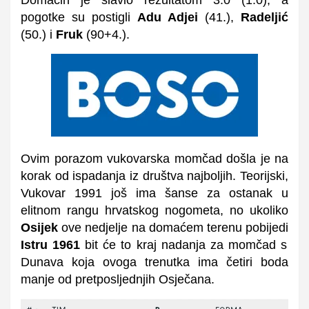
pogotke su postigli
Adu Adjei
(41.),
Radeljić
(50.) i
Fruk
(90+4.).
Ovim porazom vukovarska momčad došla je na
korak od ispadanja iz društva najboljih. Teorijski,
Vukovar 1991 još ima šanse za ostanak u
elitnom rangu hrvatskog nogometa, no ukoliko
Osijek
ove nedjelje na domaćem terenu pobijedi
Istru 1961
bit će to kraj nadanja za momčad s
Dunava koja ovoga trenutka ima četiri boda
manje od pretposljednjih Osječana.