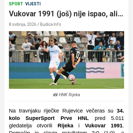
SPORT
VIJESTI
Vukovar 1991 (još) nije ispao, ali…
8 svibnja, 2026
Budica Info
📸 HNK Rijeka
Na travnjaku riječke Rujevice večeras su
34.
kolo SuperSport Prve HNL
pred 5.011
gledatelja otvorili
Rijeka
i
Vukovar 1991
.
Domaćin je slavio rezultatom 3:0 (1:0), a