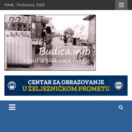
Skip
Petak, 7 kolovoza, 2026
to
content
Vijesti iz Vinkovaca i regije
Budica.info