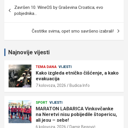
Navigacija
Završen 10. WineOS by Graševina Croatica; evo
objava
pobjednika…
Čestitke svima, opet smo savršeno izabrali!
Najnovije vijesti
TEMA DANA
VIJESTI
Kako izgleda etničko čišćenje, a kako
evakuacija
7 kolovoza, 2026
Budica Info
SPORT
VIJESTI
MARATON LAĐARICA Vinkovčanke
na Neretvi nisu pobijedile štopericu,
ali jesu – sebe!
6 kolovoza, 2026
Damir Begović