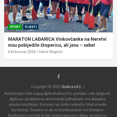
SPORT
VIJESTI
MARATON LAĐARICA Vinkovčanke na Neretvi
nisu pobijedile štopericu, ali jesu – sebe!
6 kolovoza, 2026
Damir Begović
Copyright © 2026
Budica.info
Korištenjem bilo kojeg dijela Budica.info portala i svih njegovih
dijelova i podsiteova automatski prihvaćate sva aktualna
pravila korištenja. Korisnici su dužni redovito čitati pravila
korištenja. Smatra se da su kontinuiranim korištenjem
Budica.info portala ili bilo kojeg njegovog dijela, korisnici u