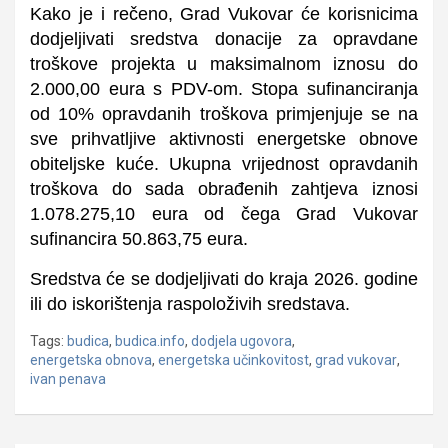
Kako je i rečeno, Grad Vukovar će korisnicima
dodjeljivati sredstva donacije za opravdane
troškove projekta u maksimalnom iznosu do
2.000,00 eura s PDV-om. Stopa sufinanciranja
od 10% opravdanih troškova primjenjuje se na
sve prihvatljive aktivnosti energetske obnove
obiteljske kuće. Ukupna vrijednost opravdanih
troškova do sada obrađenih zahtjeva iznosi
1.078.275,10 eura od čega Grad Vukovar
sufinancira 50.863,75 eura.
Sredstva će se dodjeljivati do kraja 2026. godine
ili do iskorištenja raspoloživih sredstava.
Tags:
budica
,
budica.info
,
dodjela ugovora
,
energetska obnova
,
energetska učinkovitost
,
grad vukovar
,
ivan penava