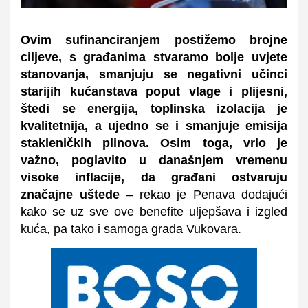
Ovim sufinanciranjem postižemo brojne
ciljeve, s građanima stvaramo bolje uvjete
stanovanja, smanjuju se negativni učinci
starijih kućanstava poput vlage i plijesni,
štedi se energija, toplinska izolacija je
kvalitetnija, a ujedno se i smanjuje emisija
stakleničkih plinova. Osim toga, vrlo je
važno, poglavito u današnjem vremenu
visoke inflacije, da građani ostvaruju
značajne uštede
– rekao je Penava dodajući
kako se uz sve ove benefite uljepšava i izgled
kuća, pa tako i samoga grada Vukovara.