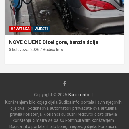
HRVATSKA
VIJESTI
NOVE CIJENE Dizel gore, benzin dolje
8 kolovoza, 2026
Budica Info
Copyright © 2026
Budica.info
Korištenjem bilo kojeg dijela Budica.info portala i svih njegovih
dijelova i podsiteova automatski prihvaćate sva aktualna
pravila korištenja. Korisnici su dužni redovito čitati pravila
korištenja. Smatra se da su kontinuiranim korištenjem
Budica.info portala ili bilo kojeg njegovog dijela, korisnici u