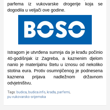
parfema iz vukovarske drogerije koja se
dogodila u veljači ove godine.
Istragom je utvrđena sumnja da je krađu počinio
40-godišnjak iz Zagreba, a kaznenim djelom
nanio je materijalnu štetu u iznosu od nekoliko
stotina eura.
Protiv osumnjičenog je podnesena
kaznena prijava nadležnom državnom
odvjetništvu.
Tags:
budica
,
budica.info
,
krađa
,
parfemi
,
pu vukovarsko-srijemska