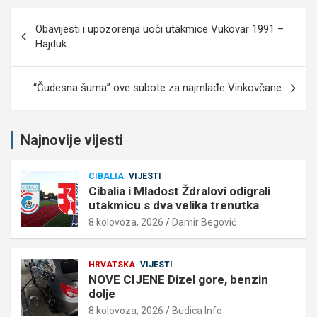
Navigacija
Obavijesti i upozorenja uoči utakmice Vukovar 1991 –
objava
Hajduk
“Čudesna šuma” ove subote za najmlađe Vinkovčane
Najnovije vijesti
CIBALIA
VIJESTI
Cibalia i Mladost Ždralovi odigrali
utakmicu s dva velika trenutka
8 kolovoza, 2026
Damir Begović
HRVATSKA
VIJESTI
NOVE CIJENE Dizel gore, benzin
dolje
8 kolovoza, 2026
Budica Info