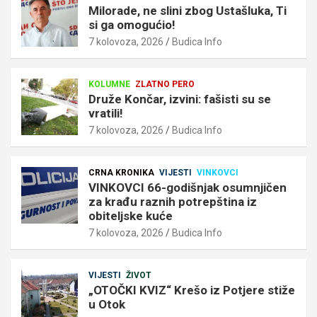
Milorade, ne slini zbog Ustašluka, Ti
si ga omogućio!
7 kolovoza, 2026
Budica Info
KOLUMNE
ZLATNO PERO
Druže Končar, izvini: fašisti su se
vratili!
7 kolovoza, 2026
Budica Info
CRNA KRONIKA
VIJESTI
VINKOVCI
VINKOVCI 66-godišnjak osumnjičen
za krađu raznih potrepština iz
obiteljske kuće
7 kolovoza, 2026
Budica Info
VIJESTI
ŽIVOT
„OTOČKI KVIZ“ Krešo iz Potjere stiže
u Otok