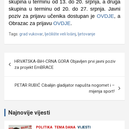
skupina u terminu od 13. do 20. srpnja, a druga
skupina u terminu od 20. do 27. srpnja.
Javni
poziv za prijavu učenika dostupan je
OVDJE
, a
Obrazac za prijavu
OVDJE
.
Tags:
grad vukovar
,
lječilište veli lošinj
,
ljetovanje
Navigacija
HRVATSKA-BiH-CRNA GORA Objavljen prvi javni poziv
objava
za projekt EmBRACE
PETAR RUBIĆ Cibalijin gladijator napušta nogomet i –
mijenja sport!
Najnovije vijesti
POLITIKA
TEMA DANA
VIJESTI