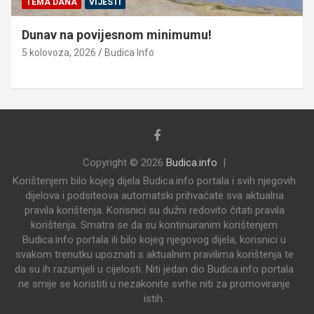
TEMA DANA
VIJESTI
Dunav na povijesnom minimumu!
5 kolovoza, 2026
Budica Info
Copyright © 2026
Budica.info
Korištenjem bilo kojeg dijela Budica.info portala i svih njegovih
dijelova i podsiteova automatski prihvaćate sva aktualna
pravila korištenja. Korisnici su dužni redovito čitati pravila
korištenja. Smatra se da su kontinuiranim korištenjem
Budica.info portala ili bilo kojeg njegovog dijela, korisnici u
svakom trenutku upoznati s aktualnim pravilima korištenja te
da su ih razumjeli u cijelosti. Niti jedan dio Budica.info portala
ne smije se koristiti u nezakonite svrhe niti za promoviranje
istih.