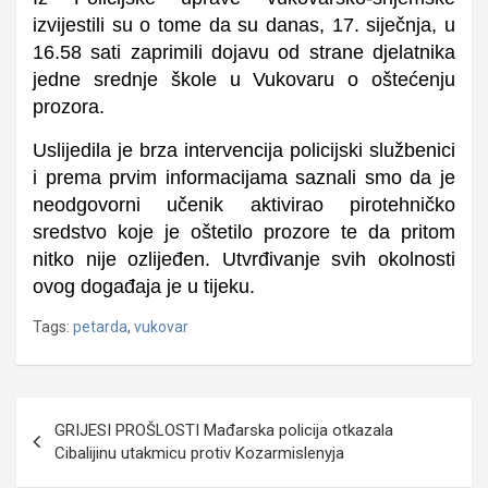
izvijestili su o tome da su danas, 17. siječnja, u
16.58 sati zaprimili dojavu od strane djelatnika
jedne srednje škole u Vukovaru o oštećenju
prozora.
Uslijedila je brza intervencija policijski službenici
i prema prvim informacijama saznali smo da je
neodgovorni učenik aktivirao pirotehničko
sredstvo koje je oštetilo prozore te da pritom
nitko nije ozlijeđen. Utvrđivanje svih okolnosti
ovog događaja je u tijeku.
Tags:
petarda
,
vukovar
Navigacija
GRIJESI PROŠLOSTI Mađarska policija otkazala
objava
Cibalijinu utakmicu protiv Kozarmislenyja