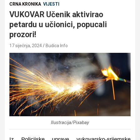
CRNA KRONIKA
VIJESTI
VUKOVAR Učenik aktivirao
petardu u učionici, popucali
prozori!
17 siječnja, 2024
Budica Info
Ilustracija/Pixabay
Iz Policijske uprave vukovarsko-srijemske