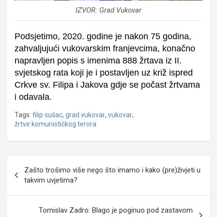
IZVOR: Grad Vukovar
Podsjetimo, 2020. godine je nakon 75 godina,
zahvaljujući vukovarskim franjevcima, konačno
napravljen popis s imenima 888 žrtava iz II.
svjetskog rata koji je i postavljen uz križ ispred
Crkve sv. Filipa i Jakova gdje se počast žrtvama
i odavala.
Tags:
filip sušac
,
grad vukovar
,
vukovar
,
žrtve komunističkog terora
Navigacija
Zašto trošimo više nego što imamo i kako (pre)živjeti u
objava
takvim uvjetima?
Tomislav Zadro: Blago je poginuo pod zastavom