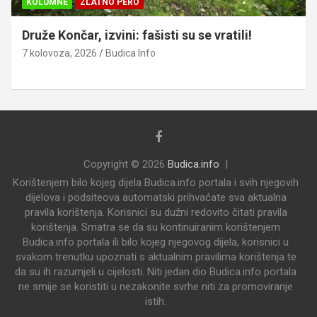
KOLUMNE
ZLATNO PERO
Druže Končar, izvini: fašisti su se vratili!
7 kolovoza, 2026
Budica Info
Copyright © 2026
Budica.info
Korištenjem bilo kojeg dijela Budica.info portala i svih njegovih
dijelova i podsiteova automatski prihvaćate sva aktualna
pravila korištenja. Korisnici su dužni redovito čitati pravila
korištenja. Smatra se da su kontinuiranim korištenjem
Budica.info portala ili bilo kojeg njegovog dijela, korisnici u
svakom trenutku upoznati s aktualnim pravilima korištenja te
da su ih razumjeli u cijelosti. Niti jedan dio Budica.info portala
ne smije se koristiti u nezakonite svrhe niti za promoviranje
istih.