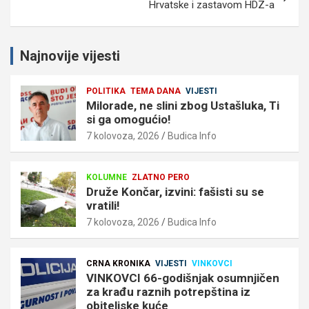
Hrvatske i zastavom HDZ-a
Najnovije vijesti
POLITIKA
TEMA DANA
VIJESTI
Milorade, ne slini zbog Ustašluka, Ti
si ga omogućio!
7 kolovoza, 2026
Budica Info
KOLUMNE
ZLATNO PERO
Druže Končar, izvini: fašisti su se
vratili!
7 kolovoza, 2026
Budica Info
CRNA KRONIKA
VIJESTI
VINKOVCI
VINKOVCI 66-godišnjak osumnjičen
za krađu raznih potrepština iz
obiteljske kuće