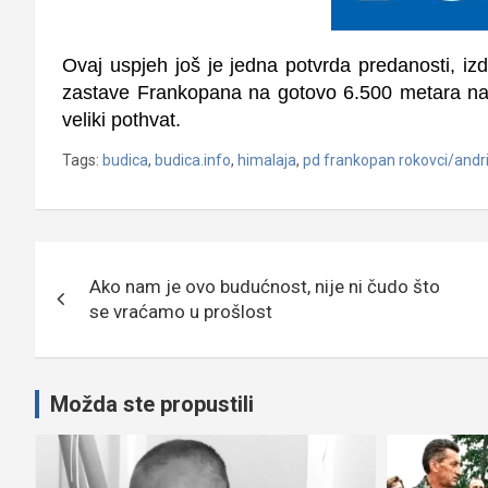
Ovaj uspjeh još je jedna potvrda predanosti, izdrž
zastave Frankopana na gotovo 6.500 metara na
veliki pothvat.
Tags:
budica
,
budica.info
,
himalaja
,
pd frankopan rokovci/andri
Navigacija
Ako nam je ovo budućnost, nije ni čudo što
objava
se vraćamo u prošlost
Možda ste propustili