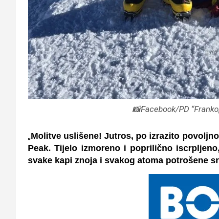
📸Facebook/PD “Frankop
„
Molitve uslišene! Jutros, po izrazito povolj
Peak. Tijelo izmoreno i poprilično iscrpljeno
svake kapi znoja i svakog atoma potrošene s