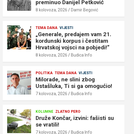
preminuo Danijel Petković
8 kolovoza, 2026
Damir Begović
TEMA DANA
VIJESTI
„Generale, predajem vam 21.
kordunski korpus i čestitam
Hrvatskoj vojsci na pobjedi!“
8 kolovoza, 2026
Budica Info
POLITIKA
TEMA DANA
VIJESTI
Milorade, ne slini zbog
Ustašluka, Ti si ga omogućio!
7 kolovoza, 2026
Budica Info
KOLUMNE
ZLATNO PERO
Druže Končar, izvini: fašisti su
se vratili!
7 kolovoza, 2026
Budica Info