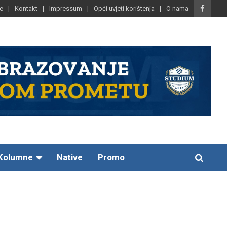
e
Kontakt
Impressum
Opći uvjeti korištenja
O nama
Kolumne
Native
Promo