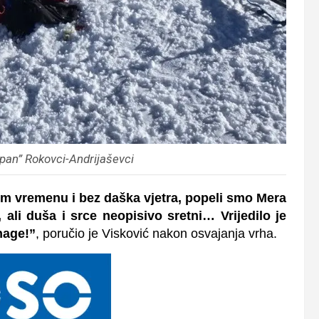
an” Rokovci-Andrijaševci
nom vremenu i bez daška vjetra, popeli smo Mera
, ali duša i srce neopisivo sretni… Vrijedilo je
nage!”
, poručio je Visković nakon osvajanja vrha.