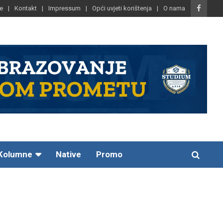
e
Kontakt
Impressum
Opći uvjeti korištenja
O nama
Kolumne
Native
Promo