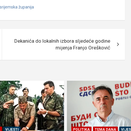
srijemska županija
Dekanića do lokalnih izbora sljedeće godine
mijenja Franjo Orešković
A
VIJESTI
POLITIKA
TEMA DANA
VIJES