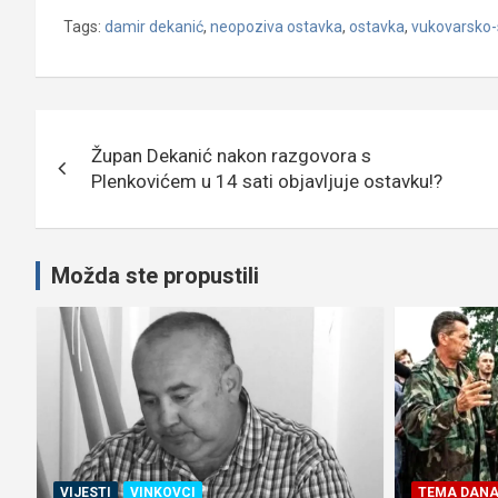
Tags:
damir dekanić
,
neopoziva ostavka
,
ostavka
,
vukovarsko-
Navigacija
Župan Dekanić nakon razgovora s
objava
Plenkovićem u 14 sati objavljuje ostavku!?
Možda ste propustili
VIJESTI
VINKOVCI
TEMA DAN