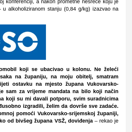
j konferenciji, a nakon prometne nesreće koju je
– u alkoholiziranom stanju (0,84 g/kg) izazvao na
omobil koji se ubacivao u kolonu. Ne želeći
tisaka na županiju, na moju obitelj, smatram
jeti ostavku na mjesto župana Vukovarsko-
je sam za vrijeme mandata na bilo koji način
ima koji su mi davali potporu, svim suradnicima
usobno izgradili, želim da dovrše sve zadaće.
romnoj pomoći Vukovarsko-srijemskoj županiji,
liko od bivšeg župana VSŽ, doviđenja
– rekao je