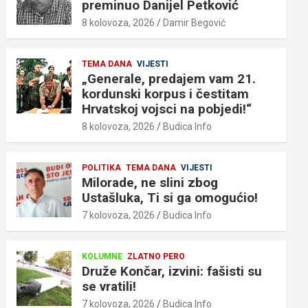
preminuo Danijel Petković
8 kolovoza, 2026
Damir Begović
TEMA DANA
VIJESTI
„Generale, predajem vam 21.
kordunski korpus i čestitam
Hrvatskoj vojsci na pobjedi!“
8 kolovoza, 2026
Budica Info
POLITIKA
TEMA DANA
VIJESTI
Milorade, ne slini zbog
Ustašluka, Ti si ga omogućio!
7 kolovoza, 2026
Budica Info
KOLUMNE
ZLATNO PERO
Druže Končar, izvini: fašisti su
se vratili!
7 kolovoza, 2026
Budica Info