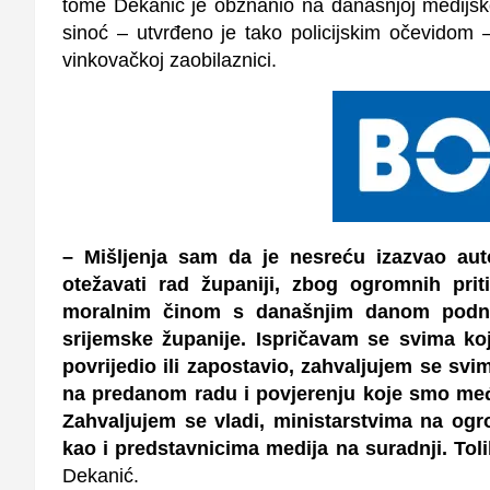
tome Dekanić je obznanio na današnjoj medijsko
sinoć – utvrđeno je tako policijskim očevidom 
vinkovačkoj zaobilaznici.
– Mišljenja sam da je nesreću izazvao aut
otežavati rad županiji, zbog ogromnih pri
moralnim činom s današnjim danom podni
srijemske županije. Ispričavam se svima ko
povrijedio ili zapostavio, zahvaljujem se sv
na predanom radu i povjerenju koje smo međ
Zahvaljujem se vladi, ministarstvima na og
kao i predstavnicima medija na suradnji. To
Dekanić.