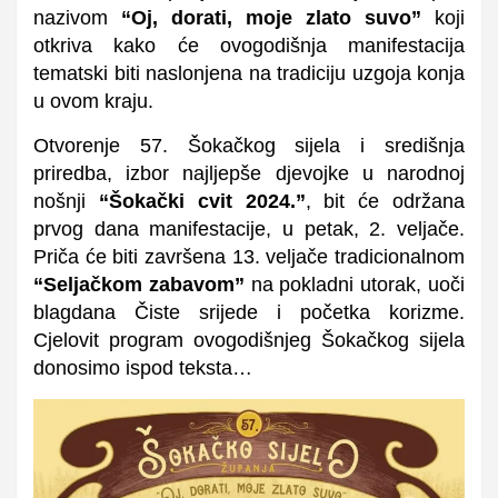
nazivom
“Oj, dorati, moje zlato suvo”
koji
otkriva kako će ovogodišnja manifestacija
tematski biti naslonjena na tradiciju uzgoja konja
u ovom kraju.
Otvorenje 57. Šokačkog sijela i središnja
priredba, izbor najljepše djevojke u narodnoj
nošnji
“Šokački cvit 2024.”
, bit će održana
prvog dana manifestacije, u petak, 2. veljače.
Priča će biti završena 13. veljače tradicionalnom
“Seljačkom zabavom”
na pokladni utorak, uoči
blagdana Čiste srijede i početka korizme.
Cjelovit program ovogodišnjeg Šokačkog sijela
donosimo ispod teksta…