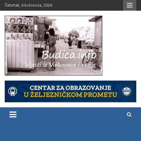
Skip
Četvrtak, 6 kolovoza, 2026
to
content
Vijesti iz Vinkovaca i regije
Budica.info