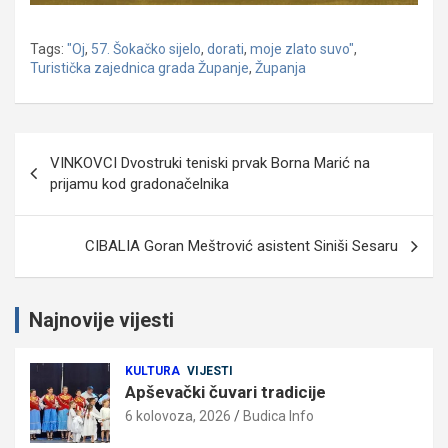
Tags:
"Oj
,
57. Šokačko sijelo
,
dorati
,
moje zlato suvo"
,
Turistička zajednica grada Županje
,
Županja
Navigacija
VINKOVCI Dvostruki teniski prvak Borna Marić na
objava
prijamu kod gradonačelnika
CIBALIA Goran Meštrović asistent Siniši Sesaru
Najnovije vijesti
KULTURA
VIJESTI
Apševački čuvari tradicije
6 kolovoza, 2026
Budica Info