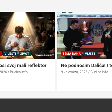
A
VIJESTI
ŽIVOT
TEMA DANA
VIJESTI
si svoj mali reflektor
Ne podnosim Dalića! I t
 2026
Budica Info
9 kolovoza, 2026
Budica Info