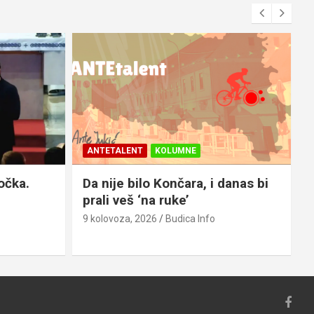
ANTETALENT
KOLUMNE
očka.
Da nije bilo Končara, i danas bi
prali veš ‘na ruke’
9 kolovoza, 2026
Budica Info
8