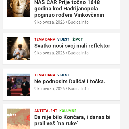
NAŠ CAR Prije točno 1648
godina kod Hadrijanopola
poginuo rođeni Vinkovčanin
9 kolovoza, 2026
Budica Info
TEMA DANA
VIJESTI
ŽIVOT
Svatko nosi svoj mali reflektor
9 kolovoza, 2026
Budica Info
TEMA DANA
VIJESTI
Ne podnosim Dalića! I točka.
9 kolovoza, 2026
Budica Info
ANTETALENT
KOLUMNE
Da nije bilo Končara, i danas bi
prali veš ‘na ruke’