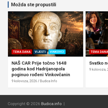
Možda ste propustili
TEMA DANA
VIJESTI
VINKOVCI
TEMA DAN
NAŠ CAR Prije točno 1648
Svatko no
godina kod Hadrijanopola
9 kolovoza,
poginuo rođeni Vinkovčanin
9 kolovoza, 2026
Budica Info
Copyright © 2026
Budica.info