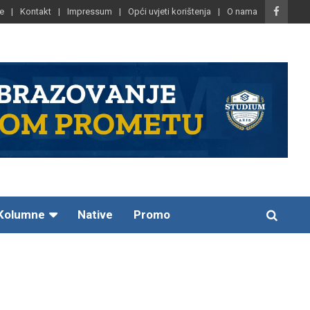
e
Kontakt
Impressum
Opći uvjeti korištenja
O nama
Kolumne
Native
Promo