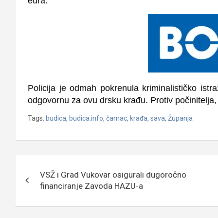
eura.
Policija je odmah pokrenula kriminalističko istra
odgovornu za ovu drsku krađu. Protiv počinitelja, 
Tags:
budica
,
budica.info
,
čamac
,
krađa
,
sava
,
Županja
Navigacija
VSŽ i Grad Vukovar osigurali dugoročno
objava
financiranje Zavoda HAZU-a