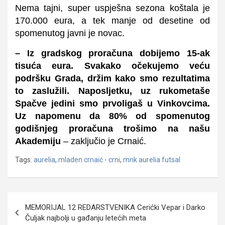
Nema tajni, super uspješna sezona koštala je
170.000 eura, a tek manje od desetine od
spomenutog javni je novac.
– Iz gradskog proračuna dobijemo 15-ak
tisuća eura. Svakako očekujemo veću
podršku Grada, držim kako smo rezultatima
to zaslužili. Naposljetku, uz rukometaše
Spačve jedini smo prvoligaš u Vinkovcima.
Uz napomenu da 80% od spomenutog
godišnjeg proračuna trošimo na našu
Akademiju
– zaključio je Crnaić.
Tags:
aurelia
,
mladen crnaić - crni
,
mnk aurelia futsal
Navigacija
MEMORIJAL 12 REDARSTVENIKA Cerićki Vepar i Darko
objava
Čuljak najbolji u gađanju letećih meta