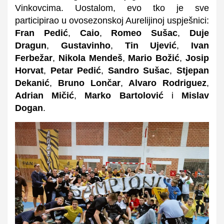
Vinkovcima. Uostalom, evo tko je sve
participirao u ovosezonskoj Aurelijinoj uspješnici:
Fran Pedić
,
Caio
,
Romeo Sušac
,
Duje
Dragun
,
Gustavinho
,
Tin Ujević
,
Ivan
Ferbežar
,
Nikola Mendeš
,
Mario Božić
,
Josip
Horvat
,
Petar Pedić
,
Sandro Sušac
,
Stjepan
Dekanić
,
Bruno Lončar
,
Alvaro Rodriguez
,
Adrian Mičić
,
Marko Bartolović
i
Mislav
Dogan
.