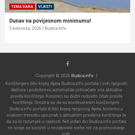
TEMA DANA
VIJESTI
Dunav na povijesnom minimumu!
5 kolovoza, 2026
Budica Info
Copyright © 2026
Budica.info
Korištenjem bilo kojeg dijela Budica.info portala i svih njegovih
dijelova i podsiteova automatski prihvaćate sva aktualna
pravila korištenja. Korisnici su dužni redovito čitati pravila
korištenja. Smatra se da su kontinuiranim korištenjem
Budica.info portala ili bilo kojeg njegovog dijela, korisnici u
svakom trenutku upoznati s aktualnim pravilima korištenja te
da su ih razumjeli u cijelosti. Niti jedan dio Budica.info portala
ne smije se koristiti u nezakonite svrhe niti za promoviranje
istih.