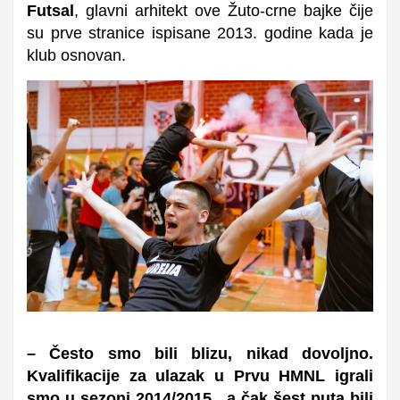
Futsal
, glavni arhitekt ove Žuto-crne bajke čije
su prve stranice ispisane 2013. godine kada je
klub osnovan.
– Često smo bili blizu, nikad dovoljno.
Kvalifikacije za ulazak u Prvu HMNL igrali
smo u sezoni 2014/2015., a čak šest puta bili