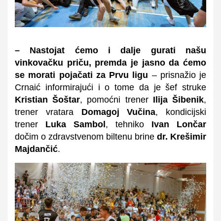
– Nastojat ćemo i dalje gurati našu
vinkovačku priču, premda je jasno da ćemo
se morati pojačati za Prvu ligu
– prisnažio je
Crnaić informirajući i o tome da je šef struke
Kristian Šoštar
, pomoćni trener
Ilija Šibenik
,
trener vratara
Domagoj Vučina
, kondicijski
trener
Luka Sambol
, tehniko
Ivan Lončar
dočim o zdravstvenom biltenu brine
dr. Krešimir
Majdančić
.