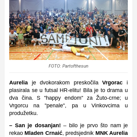
FOTO: Partofthesun
Aurelia
je dvokorakom preskočila
Vrgorac
i
plasirala se u futsal HR-elitu! Bila je to drama u
dva čina. S ”happy endom” za Žuto-crne; u
Vrgorcu na ”penale”, pa u Vinkovcima u
produžetku.
– San je dosanjan!
– bilo je prvo što nam je
rekao
Mladen Crnaić
, predsjednik
MNK Aurelia