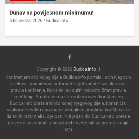
Dunav na povijesnom minimumu!
5 kolovoza, 2026
Budica Info
Copyright © 2026
Budica.info
Korištenjem bilo kojeg dijela Budica.info portala i svih njegovih
dijelova i podsiteova automatski prihvaćate sva aktualna
pravila korištenja. Korisnici su dužni redovito čitati pravila
korištenja. Smatra se da su kontinuiranim korištenjem
Budica.info portala ili bilo kojeg njegovog dijela, korisnici u
svakom trenutku upoznati s aktualnim pravilima korištenja te
da su ih razumjeli u cijelosti. Niti jedan dio Budica.info portala
ne smije se koristiti u nezakonite svrhe niti za promoviranje
istih.