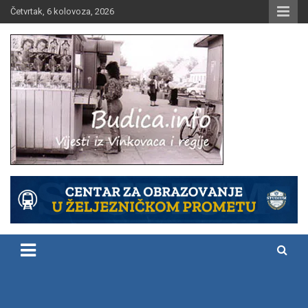
Skip
Četvrtak, 6 kolovoza, 2026
to
content
Vijesti iz Vinkovaca i regije
Budica.info