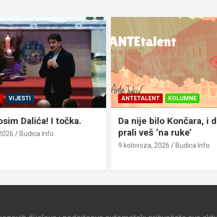
A
VIJESTI
ANTETALENT
KOLUMNE
sim Dalića! I točka.
Da nije bilo Končara, i 
prali veš ‘na ruke’
 2026
Budica Info
9 kolovoza, 2026
Budica Info