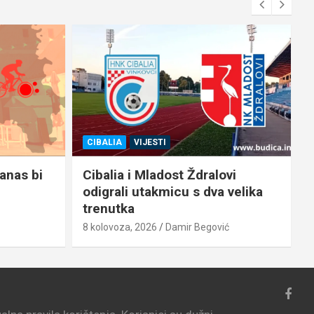
CIBALIA
VIJESTI
danas bi
Cibalia i Mladost Ždralovi
odigrali utakmicu s dva velika
trenutka
8
8 kolovoza, 2026
Damir Begović