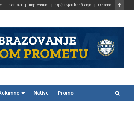
e
Kontakt
Impressum
Opći uvjeti korištenja
O nama
Kolumne
Native
Promo