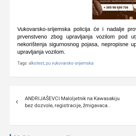
Vukovarsko-srijemska policija će i nadalje p
prvenstveno zbog upravljanja vozilom pod ut
nekorištenja sigurnosnog pojasa, nepropisne upo
upravljanja vozilom.
Tags:
alkotest
,
pu vukovarsko-srijemska
Navigacija
ANDRIJAŠEVCI Maloljetnik na Kawasakiju
objava
bez dozvole, registracije, žmigavaca…