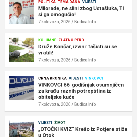
POLITIKA
TEMA DANA
VIJESTI
Milorade, ne slini zbog Ustašluka, Ti
si ga omogućio!
7 kolovoza, 2026
Budica Info
KOLUMNE
ZLATNO PERO
Druže Končar, izvini: fašisti su se
vratili!
7 kolovoza, 2026
Budica Info
CRNA KRONIKA
VIJESTI
VINKOVCI
VINKOVCI 66-godišnjak osumnjičen
za krađu raznih potrepština iz
obiteljske kuće
7 kolovoza, 2026
Budica Info
VIJESTI
ŽIVOT
„OTOČKI KVIZ“ Krešo iz Potjere stiže
u Otok