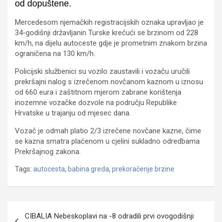
od dopuštene.
Mercedesom njemačkih registracijskih oznaka upravljao je
34-godišnji državljanin Turske krećući se brzinom od 228
km/h, na dijelu autoceste gdje je prometnim znakom brzina
ograničena na 130 km/h.
Policijski službenici su vozilo zaustavili i vozaču uručili
prekršajni nalog s izrečenom novčanom kaznom u iznosu
od 660 eura i zaštitnom mjerom zabrane korištenja
inozemne vozačke dozvole na području Republike
Hrvatske u trajanju od mjesec dana.
Vozač je odmah platio 2/3 izrečene novčane kazne, čime
se kazna smatra plaćenom u cjelini sukladno odredbama
Prekršajnog zakona.
Tags:
autocesta
,
babina greda
,
prekoračenje brzine
Navigacija
CIBALIA Nebeskoplavi na -8 odradili prvi ovogodišnji