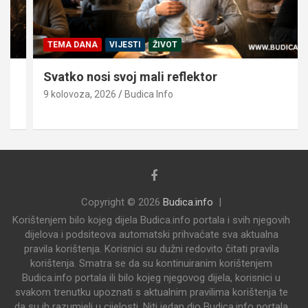
TEMA DANA
VIJESTI
ŽIVOT
Svatko nosi svoj mali reflektor
9 kolovoza, 2026
Budica Info
Copyright © 2026
Budica.info
Korištenjem bilo kojeg dijela Budica.info portala i svih njegovih
dijelova i podsiteova automatski prihvaćate sva aktualna
pravila korištenja. Korisnici su dužni redovito čitati pravila
korištenja. Smatra se da su kontinuiranim korištenjem
Budica.info portala ili bilo kojeg njegovog dijela, korisnici u
svakom trenutku upoznati s aktualnim pravilima korištenja te
da su ih razumjeli u cijelosti. Niti jedan dio Budica.info portala