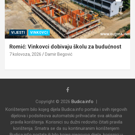
VIJESTI
VINKOVCI
Romić: Vinkovci dobivaju školu za budućnost
7 kolovoza, 2026
Damir Begović
Copyright © 2026
Budica.info
Korištenjem bilo kojeg dijela Budica.info portala i svih njegovih
dijelova i podsiteova automatski prihvaćate sva aktualna
pravila korištenja. Korisnici su dužni redovito čitati pravila
korištenja. Smatra se da su kontinuiranim korištenjem
Budica.info portala ili bilo kojeg njegovog dijela, korisnici u