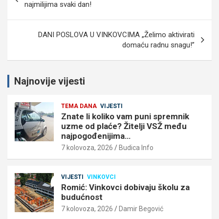
objava
najmilijima svaki dan!
DANI POSLOVA U VINKOVCIMA „Želimo aktivirati
domaću radnu snagu!”
Najnovije vijesti
TEMA DANA
VIJESTI
Znate li koliko vam puni spremnik
uzme od plaće? Žitelji VSŽ među
najpogođenijima…
7 kolovoza, 2026
Budica Info
VIJESTI
VINKOVCI
Romić: Vinkovci dobivaju školu za
budućnost
7 kolovoza, 2026
Damir Begović