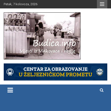
Skip
Petak, 7 kolovoza, 2026
to
content
Vijesti iz Vinkovaca i regije
Budica.info