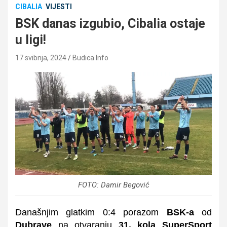
CIBALIA
VIJESTI
BSK danas izgubio, Cibalia ostaje
u ligi!
17 svibnja, 2024
Budica Info
FOTO: Damir Begović
Današnjim glatkim 0:4 porazom
BSK-a
od
Dubrave
na otvaranju
31. kola SuperSport