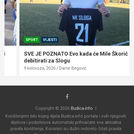
SPORT
VIJESTI
SVE JE POZNATO Evo kada će Mile Škorić
debitirati za Slogu
9 kolovoza, 2026
Damir Begović
Copyright © 2026
Budica.info
Korištenjem bilo kojeg dijela Budica.info portala i svih njegovih
dijelova i podsiteova automatski prihvaćate sva aktualna
pravila korištenja. Korisnici su dužni redovito čitati pravila