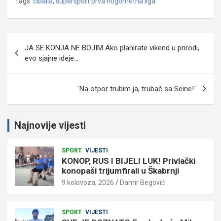
Tags:
cibalia
,
supersport prva nogometna liga
Navigacija
JA SE KONJA NE BOJIM Ako planirate vikend u prirodi,
objava
evo sjajne ideje…
`Na otpor trubim ja, trubač sa Seine!`
Najnovije vijesti
SPORT
VIJESTI
KONOP, RUS I BIJELI LUK! Privlački
konopaši trijumfirali u Škabrnji
9 kolovoza, 2026
Damir Begović
SPORT
VIJESTI