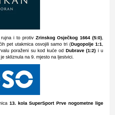
 rujna i to protiv
Zrinskog Osječkog 1664 (5:0)
,
 pet utakmica osvojili samo tri (
Dugopolje 1:1
,
ervalu poraženi su kod kuće od
Dubrave (1:2)
i u
 je skliznula na 9. mjesto na ljestvici.
kmica
13. kola SuperSport Prve nogometne lige