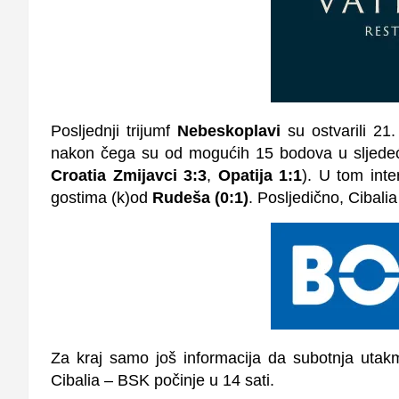
Posljednji trijumf
Nebeskoplavi
su ostvarili 21.
nakon čega su od mogućih 15 bodova u sljedećih
Croatia Zmijavci 3:3
,
Opatija 1:1
). U tom int
gostima (k)od
Rudeša (0:1)
. Posljedično, Cibalia
Za kraj samo još informacija da subotnja uta
Cibalia – BSK počinje u 14 sati.