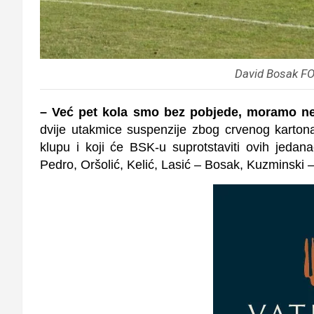
David Bosak FO
– Već pet kola smo bez pobjede, moramo neš
dvije utakmice suspenzije zbog crvenog karton
klupu i koji će BSK-u suprotstaviti ovih jedana
Pedro, Oršolić, Kelić, Lasić – Bosak, Kuzminski – 