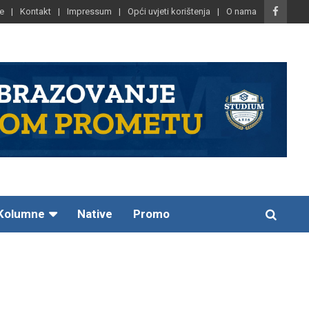
e
Kontakt
Impressum
Opći uvjeti korištenja
O nama
Kolumne
Native
Promo