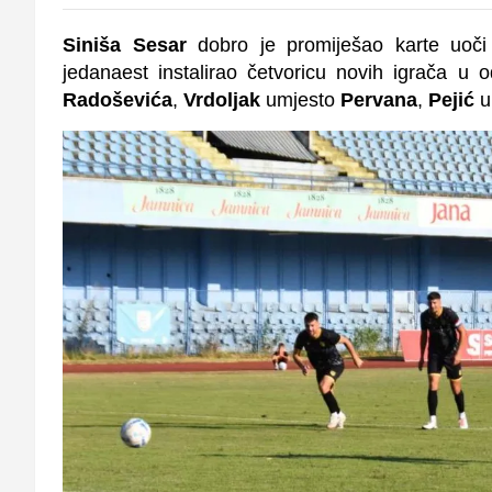
Siniša Sesar
dobro je promiješao karte uoči
jedanaest instalirao četvoricu novih igrača u
Radoševića
,
Vrdoljak
umjesto
Pervana
,
Pejić
u