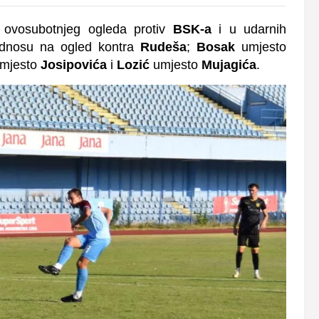
 ovosubotnjeg ogleda protiv
BSK-a
i u udarnih
 odnosu na ogled kontra
Rudeša
;
Bosak
umjesto
mjesto
Josipovića
i
Lozić
umjesto
Mujagića
.