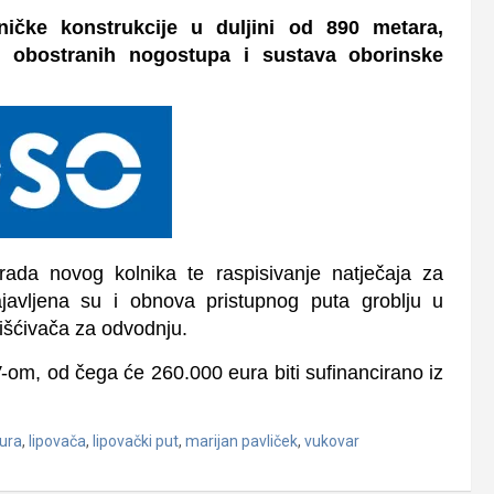
ničke konstrukcije u duljini od 890 metara,
ju obostranih nogostupa i sustava oborinske
zrada novog kolnika te raspisivanje natječaja za
avljena su i obnova pristupnog puta groblju u
čišćivača za odvodnju.
-om, od čega će 260.000 eura biti sufinancirano iz
ura
,
lipovača
,
lipovački put
,
marijan pavliček
,
vukovar