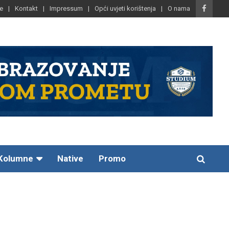
e
Kontakt
Impressum
Opći uvjeti korištenja
O nama
Kolumne
Native
Promo