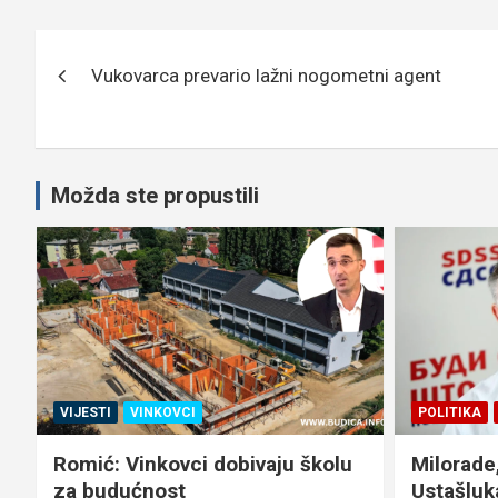
Navigacija
Vukovarca prevario lažni nogometni agent
objava
Možda ste propustili
POLITIKA
TEMA DANA
VIJESTI
KOLUMNE
Milorade, ne slini zbog
Druže Kon
Ustašluka, Ti si ga omogućio!
se vratili