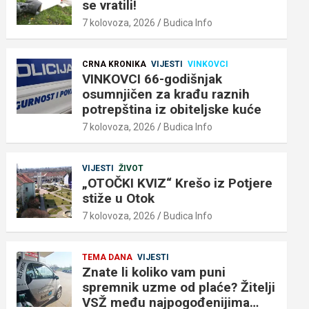
se vratili!
7 kolovoza, 2026
Budica Info
CRNA KRONIKA
VIJESTI
VINKOVCI
VINKOVCI 66-godišnjak
osumnjičen za krađu raznih
potrepština iz obiteljske kuće
7 kolovoza, 2026
Budica Info
VIJESTI
ŽIVOT
„OTOČKI KVIZ“ Krešo iz Potjere
stiže u Otok
7 kolovoza, 2026
Budica Info
TEMA DANA
VIJESTI
Znate li koliko vam puni
spremnik uzme od plaće? Žitelji
VSŽ među najpogođenijima…