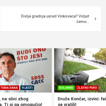
Divlja gradnja usred Vinkovaca? Vidjet
ćemo…
ZLATNO PERO
CRNA KRONIKA
VIJESTI
VIN
čar, izvini: fašisti su
VINKOVCI 66-godišnjak
!
osumnjičen za krađu r