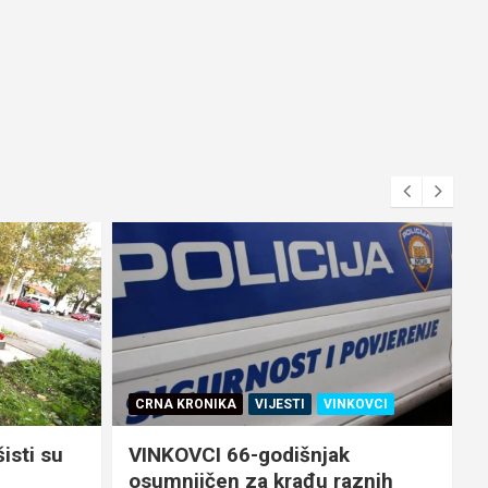
KOVCI
VIJESTI
ŽIVOT
„OTOČKI KVIZ“ Krešo iz Potjere
aznih
stiže u Otok