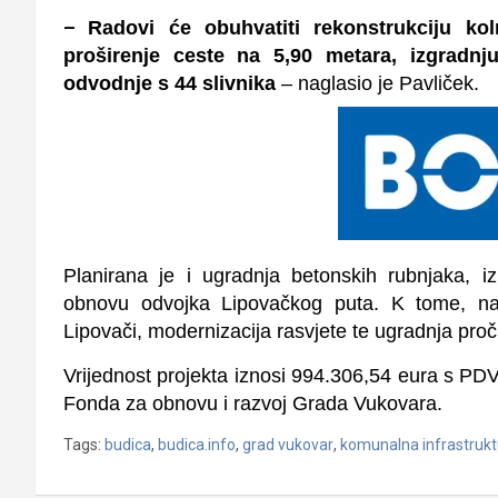
–
Radovi će obuhvatiti rekonstrukciju kol
proširenje ceste na 5,90 metara, izgradn
odvodnje s 44 slivnika
– naglasio je Pavliček.
Planirana je i ugradnja betonskih rubnjaka, i
obnovu odvojka Lipovačkog puta. K tome, naj
Lipovači, modernizacija rasvjete te ugradnja pro
Vrijednost projekta iznosi 994.306,54 eura s PDV
Fonda za obnovu i razvoj Grada Vukovara.
Tags:
budica
,
budica.info
,
grad vukovar
,
komunalna infrastrukt