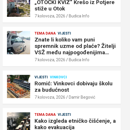
„OTOČKI KVIZ“ Krešo iz Potjere
stiže u Otok
7 kolovoza, 2026
Budica Info
TEMA DANA
VIJESTI
Znate li koliko vam puni
spremnik uzme od plaće? Žitelji
VSŽ među najpogođenijima…
7 kolovoza, 2026
Budica Info
VIJESTI
VINKOVCI
Romić: Vinkovci dobivaju školu
za budućnost
7 kolovoza, 2026
Damir Begović
TEMA DANA
VIJESTI
Kako izgleda etničko čišćenje, a
kako evakuacija