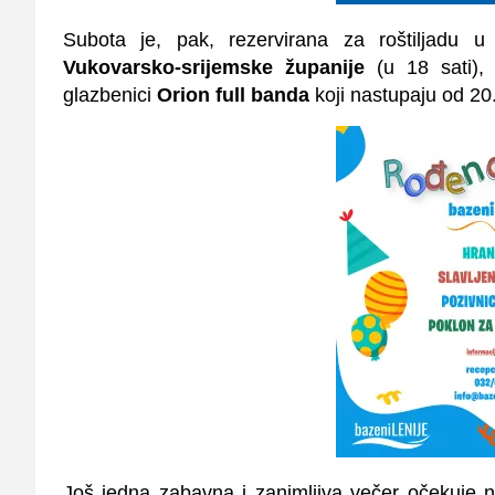
Subota je, pak, rezervirana za roštiljadu u
Vukovarsko-srijemske županije
(u 18 sati),
glazbenici
Orion full banda
koji nastupaju od 20.
Još jedna zabavna i zanimljiva večer očekuje 