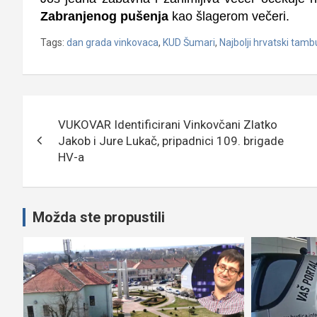
Zabranjenog pušenja
kao šlagerom večeri.
Tags:
dan grada vinkovaca
,
KUD Šumari
,
Najbolji hrvatski tamb
Navigacija
VUKOVAR Identificirani Vinkovčani Zlatko
objava
Jakob i Jure Lukač, pripadnici 109. brigade
HV-a
Možda ste propustili