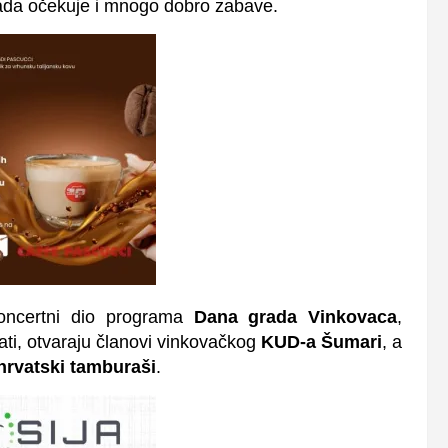
rada očekuje i mnogo dobro zabave.
koncertni dio programa
Dana grada Vinkovaca
,
i, otvaraju članovi vinkovačkog
KUD-a Šumari
, a
 hrvatski tamburaši
.