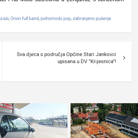
uraši
,
Orion full band
,
psihomodo pop
,
zabranjeno pušenje
Sva djeca s područja Općine Stari Jankovci
upisana u DV ”Krijesnica”!