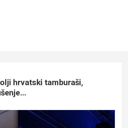
i hrvatski tamburaši,
ušenje…