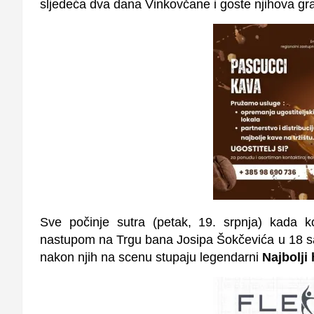
sljedeća dva dana Vinkovčane i goste njihova g
Sve počinje sutra (petak, 19. srpnja) kada 
nastupom na Trgu bana Josipa Šokčevića u 18 sat
nakon njih na scenu stupaju legendarni
Najbolji