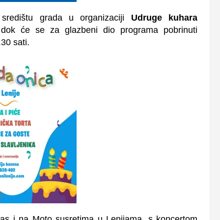
 središtu grada u organizaciji
Udruge kuhara
 dok će se za glazbeni dio programa pobrinuti
30 sati.
nas i na Moto susretima u Lenijama, s koncertom