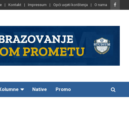
e
Kontakt
Impressum
Opći uvjeti korištenja
O nama
Kolumne
Native
Promo