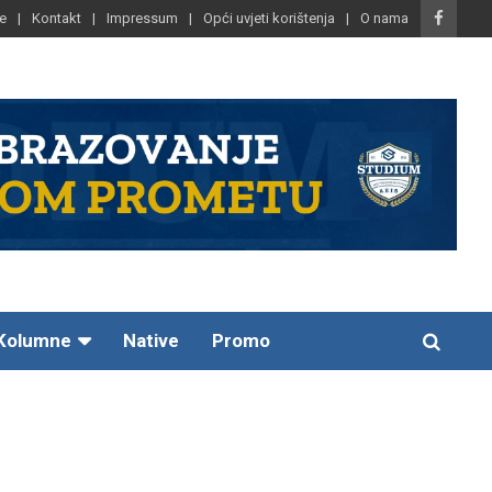
e
Kontakt
Impressum
Opći uvjeti korištenja
O nama
Kolumne
Native
Promo