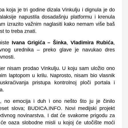
a koja je tri godine dizala Vinkulju i dignula je do
alaksije napustila dosadašnju platformu i krenula
am izrazito važnim naglasiti kako nemam više baš
st to treba znati.
niste
Ivana Grigića – Šinka
,
Vladimira Rubića
,
vnog urednika – preko glave je navukao dres
avnosti.
, jer nisam prodao Vinkulju. U koju sam uložio ono
nim laptopom u krilu. Naprosto, nisam bio vlasnik
raćivanja pristupa kontrolnoj ploči portala i
a.
, no emocija i duh i ono nešto što ju je činilo
eset slova; BUDICA.INFO. Novi medijski projekt
ktivnog novinarstva. I dat će svakome prigodu za
će oaza slobodne misli u kojoj će utočište moći