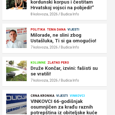
kordunski korpus i čestitam
Hrvatskoj vojsci na pobjedi!“
8 kolovoza, 2026
Budica Info
POLITIKA
TEMA DANA
VIJESTI
Milorade, ne slini zbog
Ustašluka, Ti si ga omogućio!
7 kolovoza, 2026
Budica Info
KOLUMNE
ZLATNO PERO
Druže Končar, izvini: fašisti su
se vratili!
7 kolovoza, 2026
Budica Info
CRNA KRONIKA
VIJESTI
VINKOVCI
VINKOVCI 66-godišnjak
osumnjičen za krađu raznih
potrepština iz obiteljske kuće