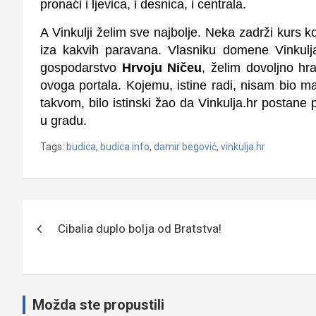
pronaći i ljevica, i desnica, i centrala.
A Vinkulji želim sve najbolje. Neka zadrži kurs ko
iza kakvih paravana. Vlasniku domene Vinkulj
gospodarstvo
Hrvoju Ničeu
, želim dovoljno hr
ovoga portala. Kojemu, istine radi, nisam bio m
takvom, bilo istinski žao da Vinkulja.hr postan
u gradu.
Tags:
budica
,
budica.info
,
damir begović
,
vinkulja.hr
Navigacija
Cibalia duplo bolja od Bratstva!
objava
Možda ste propustili