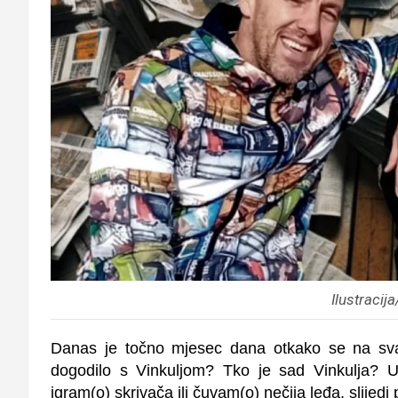
Ilustracij
Danas je točno mjesec dana otkako se na sva
dogodilo s Vinkuljom? Tko je sad Vinkulja? U
igram(o) skrivača ili čuvam(o) nečija leđa, slijedi