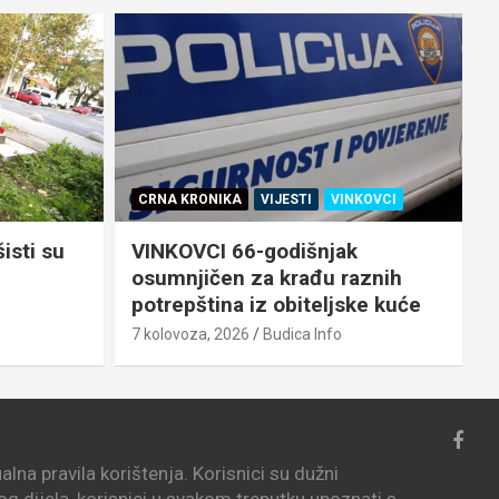
CRNA KRONIKA
VIJESTI
VINKOVCI
šisti su
VINKOVCI 66-godišnjak
osumnjičen za krađu raznih
potrepština iz obiteljske kuće
7
7 kolovoza, 2026
Budica Info
lna pravila korištenja. Korisnici su dužni