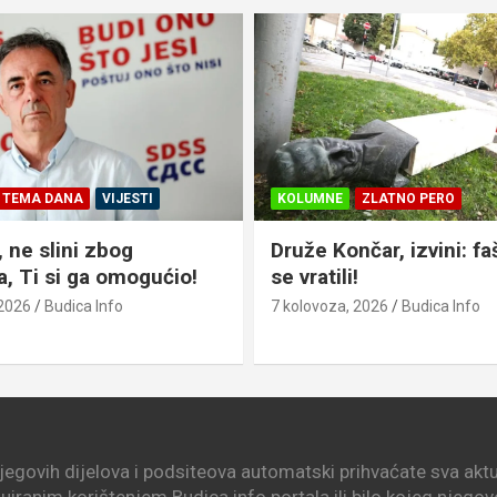
TEMA DANA
VIJESTI
KOLUMNE
ZLATNO PERO
 ne slini zbog
Druže Končar, izvini: fa
a, Ti si ga omogućio!
se vratili!
 2026
Budica Info
7 kolovoza, 2026
Budica Info
njegovih dijelova i podsiteova automatski prihvaćate sva aktua