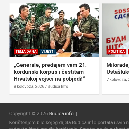
TEMA DANA
VIJESTI
POLITIKA
„Generale, predajem vam 21.
Milorade,
kordunski korpus i čestitam
Ustašluk
Hrvatskoj vojsci na pobjedi!“
7 kolovoza,
8 kolovoza, 2026
Budica Info
Copyright © 2026
Budica.info
Korištenjem bilo kojeg dijela Budica.info portala i svih 