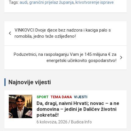
Tags:
audi
,
granični prijelaz županja
,
krivotvorenje isprave
Navigacija
VINKOVCI Dvoje djece bez nadzora i kaciga palo s
objava
romobila, jedno teže ozlijeđeno!
Poduzetnici, na raspolaganju Vam je 145 milijuna € za
energetski učinkovito gospodarstvo!
Najnovije vijesti
SPORT
TEMA DANA
VIJESTI
Da, dragi, naivni Hrvati; novac – a ne
domovina – jedini je Dalićev životni
pokretač!
6 kolovoza, 2026
Budica Info