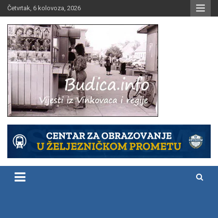
Skip
Četvrtak, 6 kolovoza, 2026
to
content
Vijesti iz Vinkovaca i regije
Budica.info