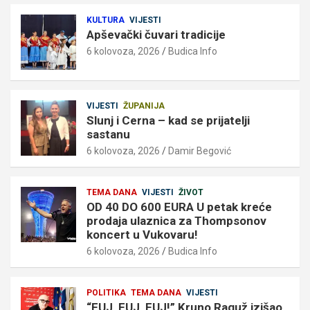
KULTURA
VIJESTI
Apševački čuvari tradicije
6 kolovoza, 2026
Budica Info
VIJESTI
ŽUPANIJA
Slunj i Cerna – kad se prijatelji
sastanu
6 kolovoza, 2026
Damir Begović
TEMA DANA
VIJESTI
ŽIVOT
OD 40 DO 600 EURA U petak kreće
prodaja ulaznica za Thompsonov
koncert u Vukovaru!
6 kolovoza, 2026
Budica Info
POLITIKA
TEMA DANA
VIJESTI
“FUJ, FUJ, FUJ!” Kruno Raguž izišao