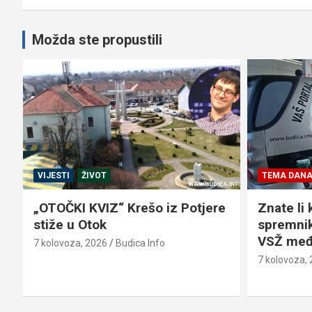
Možda ste propustili
VIJESTI
ŽIVOT
TEMA DAN
„OTOČKI KVIZ“ Krešo iz Potjere
Znate li 
stiže u Otok
spremnik
VSŽ međ
7 kolovoza, 2026
Budica Info
7 kolovoza,