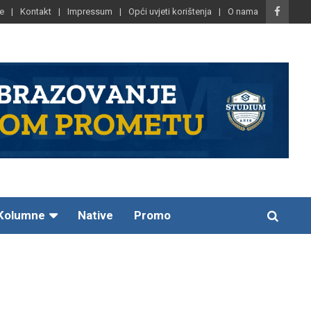
e
Kontakt
Impressum
Opći uvjeti korištenja
O nama
Kolumne
Native
Promo