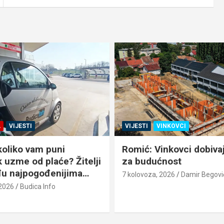
A
VIJESTI
VIJESTI
VINKOVCI
koliko vam puni
Romić: Vinkovci dobiva
 uzme od plaće? Žitelji
za budućnost
u najpogođenijima…
7 kolovoza, 2026
Damir Begovi
 2026
Budica Info