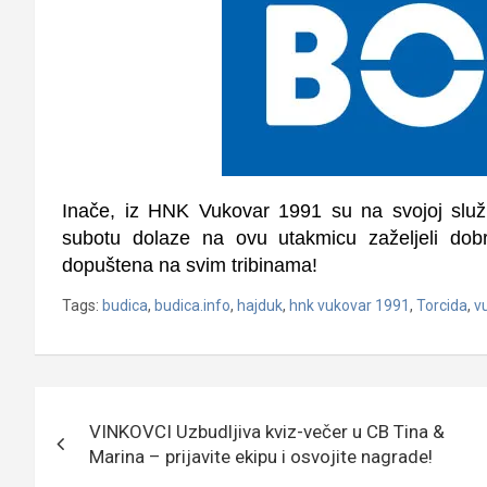
Inače, iz HNK Vukovar 1991 su na svojoj služb
subotu dolaze na ovu utakmicu zaželjeli dob
dopuštena na svim tribinama!
Tags:
budica
,
budica.info
,
hajduk
,
hnk vukovar 1991
,
Torcida
,
v
Navigacija
VINKOVCI Uzbudljiva kviz-večer u CB Tina &
objava
Marina – prijavite ekipu i osvojite nagrade!