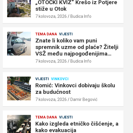
„OTOČKI KVIZ“ Krešo iz Potjere
stiže u Otok
7 kolovoza, 2026
Budica Info
TEMA DANA
VIJESTI
Znate li koliko vam puni
spremnik uzme od plaće? Žitelji
VSŽ među najpogođenijima…
7 kolovoza, 2026
Budica Info
VIJESTI
VINKOVCI
Romić: Vinkovci dobivaju školu
za budućnost
7 kolovoza, 2026
Damir Begović
TEMA DANA
VIJESTI
Kako izgleda etničko čišćenje, a
kako evakuacija