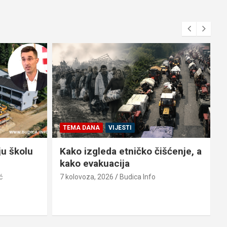
TEMA DANA
VIJESTI
ju školu
Kako izgleda etničko čišćenje, a
kako evakuacija
ć
7 kolovoza, 2026
Budica Info
6