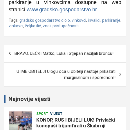
parkiranje u Vinkovcima dostupne na web
stranici
www.gradsko-gospodarstvo.hr
.
Tags:
gradsko gospodarstvo d.o.o. vinkovci
,
invalidi
,
parkiranje
,
vinkovci
,
željko ilić
,
znak pristupačnosti
Navigacija
BRAVO, DEČKI Matko, Luka i Stjepan naciljali broncu!
objava
U IME OBITELJI Ulogu oca u obitelji nastoje prikazati
marginalnom i sporednom!
Najnovije vijesti
SPORT
VIJESTI
KONOP, RUS I BIJELI LUK! Privlački
konopaši trijumfirali u Škabrnji