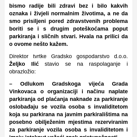
bismo radije bili zdravi bez i bilo kakvih
oznaka i živjeli normalnim životima, a ne da
smo prisiljeni pored zdravstvenih problema
boriti se i s drugim poteškoćama poput
parkiranja i sličnih stvari. Hvala na prilici da
o ovome nešto kažem.
Direktor tvrtke Gradsko gospodarstvo d.o.o.
Željko Ilić
stavio se na raspolaganje i
obrazložio:
– Odlukom Gradskoga vijeća Grada
Vinkovaca o organizaciji i načinu naplate
parkiranja od plaćanja naknade za parkiranje
oslobađaju se vozila osoba s invaliditetom
koja su parkirana na javnim parkiralištima na
posebno obilježenim mjestima rezerviranim
za parkiranje vozila osoba s invaliditetom i