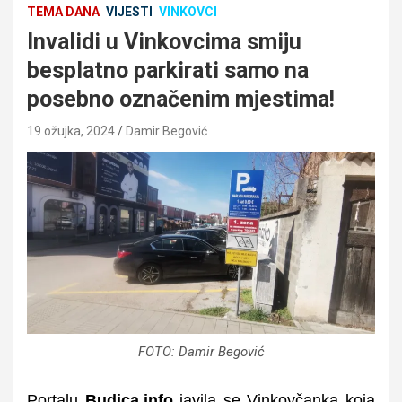
TEMA DANA
VIJESTI
VINKOVCI
Invalidi u Vinkovcima smiju
besplatno parkirati samo na
posebno označenim mjestima!
19 ožujka, 2024
Damir Begović
FOTO: Damir Begović
Portalu
Budica.info
javila se Vinkovčanka koja