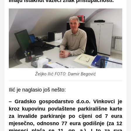
imaju istaknut važeći znak pristupačnosti.
Željko Ilić FOTO: Damir Begović
Ilić je naglasio još nešto:
– Gradsko gospodarstvo d.o.o. Vinkovci je
kroz kupovinu povlaštene parkirališne karte
za invalide parkiranje po cijeni od 7 eura
mjesečno, odnosno 77 eura godišnje (za 12
mjeseci plaća se 11, op. a.). I to za sva