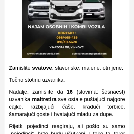
Zamislite
svatove
, slavonske, malene, otmjene.
Točno stotinu uzvanika.
Nadalje, zamislite da
16
(slovima: šesnaest)
uzvanika
maltretira
sve ostale puštajući najgore
cajke, razbijajući čaše, kradući torbice,
šamarajući goste i hvatajući mladu za dupe.
Rijetki pojedinci reagiraju, ali pošto su samo
„pojedinci“, brzo budu ušutkani. I tako taj teror