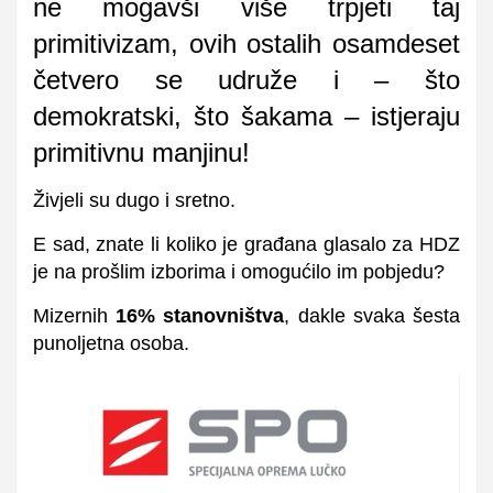
ne mogavši više trpjeti taj
primitivizam, ovih ostalih osamdeset
četvero se udruže i – što
demokratski, što šakama – istjeraju
primitivnu manjinu!
Živjeli su dugo i sretno.
E sad, znate li koliko je građana glasalo za HDZ
je na prošlim izborima i omogućilo im pobjedu?
Mizernih
16% stanovništva
, dakle svaka šesta
punoljetna osoba.