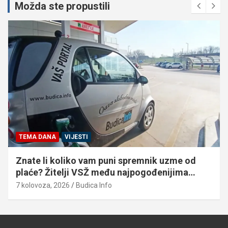
Možda ste propustili
TEMA DANA
VIJESTI
Znate li koliko vam puni spremnik uzme od
plaće? Žitelji VSŽ među najpogođenijima…
7 kolovoza, 2026
Budica Info