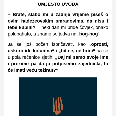
UMJESTO UVODA
– Brate, slabo mi u zadnje vrijeme pišeš o
ovim hadezeovskim smradovima, da nisu i
tebe kupili!?
– neki dan mi priđe čovjek, onako
polubahato, a znamo se jedva na „
bog-bog
“.
Ja se još počeh ispričavat’, kao „
oprosti,
uskoro ide kolumna“
i
„bit će, ne brini“
pa se
u pola rečenice sjetih:
„Daj mi samo svoje ime
i prezime pa da ju potpišemo zajednički, to
će imati veću težinu!?
“