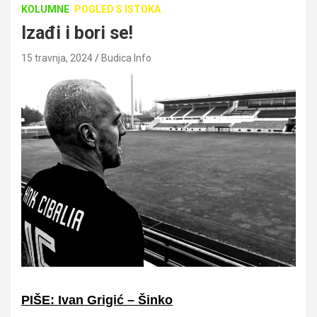
KOLUMNE
POGLED S ISTOKA
Izađi i bori se!
15 travnja, 2024
Budica Info
PIŠE: Ivan Grigić – Šinko