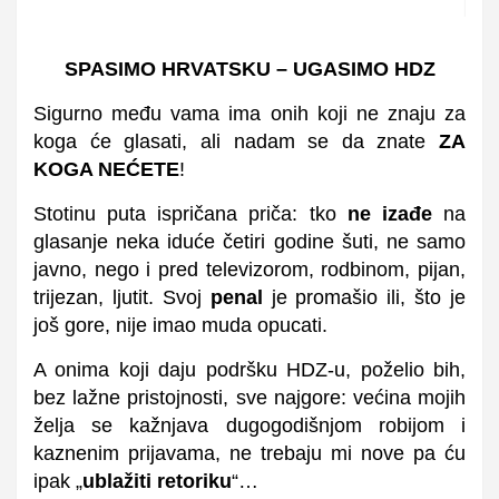
SPASIMO HRVATSKU – UGASIMO HDZ
Sigurno među vama ima onih koji ne znaju za
koga će glasati, ali nadam se da znate
ZA
KOGA NEĆETE
!
Stotinu puta ispričana priča: tko
ne izađe
na
glasanje neka iduće četiri godine šuti, ne samo
javno, nego i pred televizorom, rodbinom, pijan,
trijezan, ljutit. Svoj
penal
je promašio ili, što je
još gore, nije imao muda opucati.
A onima koji daju podršku HDZ-u, poželio bih,
bez lažne pristojnosti, sve najgore: većina mojih
želja se kažnjava dugogodišnjom robijom i
kaznenim prijavama, ne trebaju mi nove pa ću
ipak „
ublažiti retoriku
“…