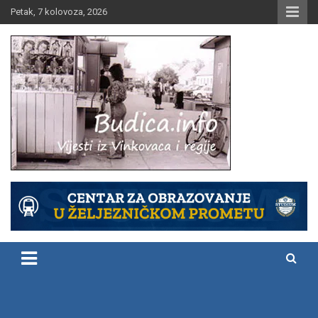
Skip
Petak, 7 kolovoza, 2026
to
content
Vijesti iz Vinkovaca i regije
Budica.info