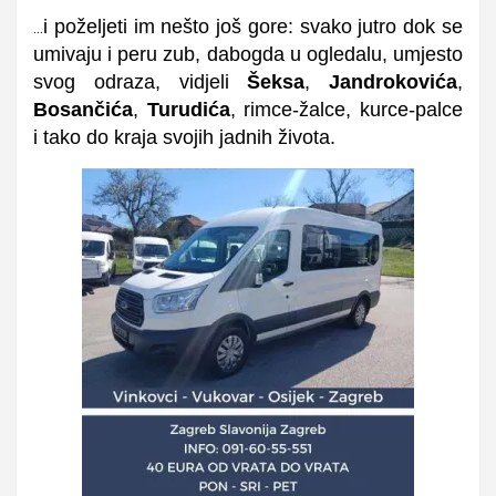
i poželjeti im nešto još gore: svako jutro dok se
…
umivaju i peru zub, dabogda u ogledalu, umjesto
svog odraza, vidjeli
Šeksa
,
Jandrokovića
,
Bosančića
,
Turudića
, rimce-žalce, kurce-palce
i tako do kraja svojih jadnih života.