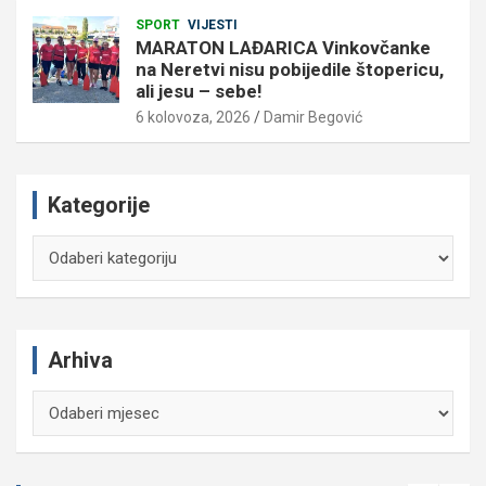
SPORT
VIJESTI
MARATON LAĐARICA Vinkovčanke
na Neretvi nisu pobijedile štopericu,
ali jesu – sebe!
6 kolovoza, 2026
Damir Begović
Kategorije
Kategorije
Arhiva
Arhiva