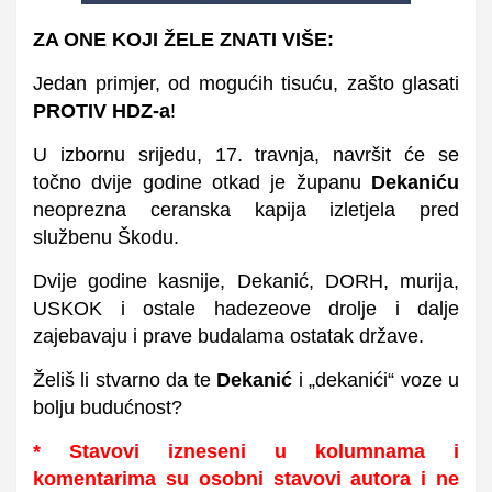
ZA ONE KOJI ŽELE ZNATI VIŠE:
Jedan primjer, od mogućih tisuću, zašto glasati
PROTIV HDZ-a
!
U izbornu srijedu, 17. travnja, navršit će se
točno dvije godine otkad je županu
Dekaniću
neoprezna ceranska kapija izletjela pred
službenu Škodu.
Dvije godine kasnije, Dekanić, DORH, murija,
USKOK i ostale hadezeove drolje i dalje
zajebavaju i prave budalama ostatak države.
Želiš li stvarno da te
Dekanić
i „dekanići“ voze u
bolju budućnost?
* Stavovi izneseni u kolumnama i
komentarima su osobni stavovi autora i ne