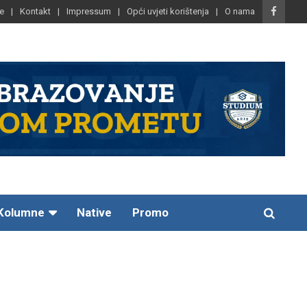
e
Kontakt
Impressum
Opći uvjeti korištenja
O nama
Kolumne
Native
Promo