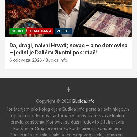
KULTURA
VIJESTI
Apševački čuvari tradicije
6 kolovoza, 2026
Budica Info
Copyright © 2026
Budica.info
Korištenjem bilo kojeg dijela Budica.info portala i svih njegovih
dijelova i podsiteova automatski prihvaćate sva aktualna
pravila korištenja. Korisnici su dužni redovito čitati pravila
korištenja. Smatra se da su kontinuiranim korištenjem
Budica.info portala ili bilo kojeg njegovog dijela, korisnici u