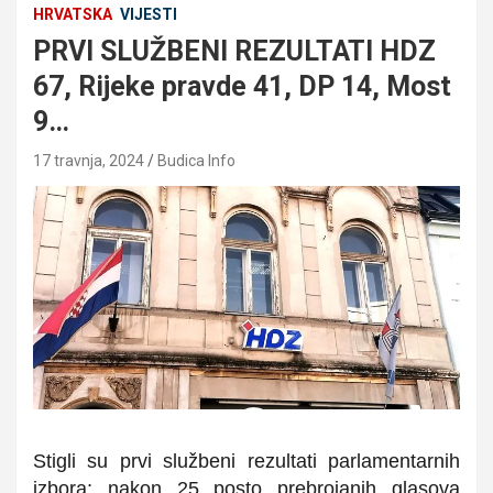
HRVATSKA
VIJESTI
PRVI SLUŽBENI REZULTATI HDZ
67, Rijeke pravde 41, DP 14, Most
9…
17 travnja, 2024
Budica Info
Stigli su prvi službeni rezultati parlamentarnih
izbora; nakon 25 posto prebrojanih glasova