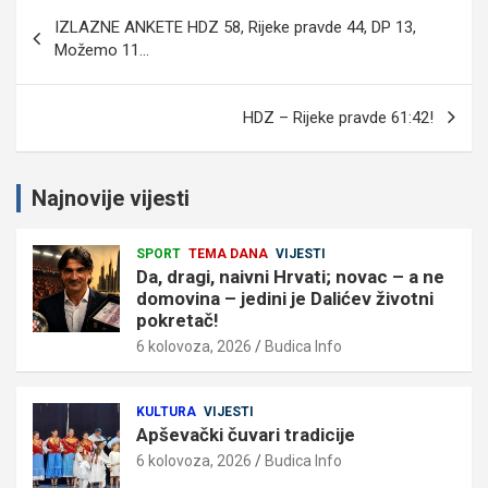
Navigacija
IZLAZNE ANKETE HDZ 58, Rijeke pravde 44, DP 13,
objava
Možemo 11…
HDZ – Rijeke pravde 61:42!
Najnovije vijesti
SPORT
TEMA DANA
VIJESTI
Da, dragi, naivni Hrvati; novac – a ne
domovina – jedini je Dalićev životni
pokretač!
6 kolovoza, 2026
Budica Info
KULTURA
VIJESTI
Apševački čuvari tradicije
6 kolovoza, 2026
Budica Info