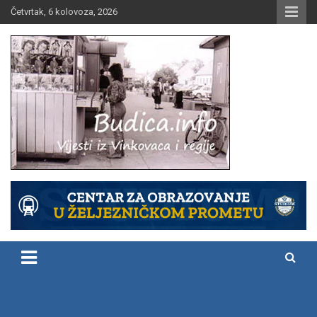
Skip
Četvrtak, 6 kolovoza, 2026
to
content
Vijesti iz Vinkovaca i regije
Budica.info