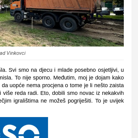
ad Vinkovci
šla. Svi smo na djecu i mlade posebno osjetljivi, u
smisla. To nije sporno. Međutim, moj je dojam kako
o da uopće nema procjena o tome je li nešto zaista
iše reda radi. Eto, dobili smo novac iz nekakvih
čjim igralištima ne možeš pogriješiti. To je uvijek