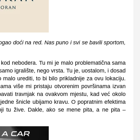
mogao doći na red. Nas puno i svi se bavili sportom,
te kod nebodera. Tu mi je malo problematična sama
amo igralište, nego vrsta. Tu je, uostalom, i dosad
malo urediti, to bi bilo prikladnije za ovu lokaciju.
ama više mi pristaju otvorenim površinama izvan
pavati travnjak na ovakvom mjestu, kad već okolo
jedne šnicle ubijamo kravu. O popratnim efektima
oji tu žive. Dakle, ako se mene pita, a ne pita –