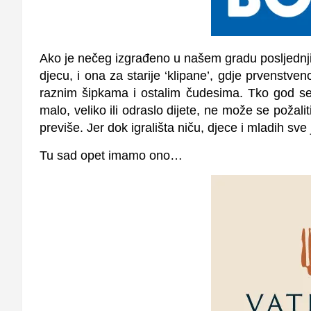
Ako je nečeg izgrađeno u našem gradu posljednjih
djecu, i ona za starije ‘klipane’, gdje prvenstv
raznim šipkama i ostalim čudesima. Tko god se u
malo, veliko ili odraslo dijete, ne može se požalit
previše. Jer dok igrališta niču, djece i mladih sve
Tu sad opet imamo ono…