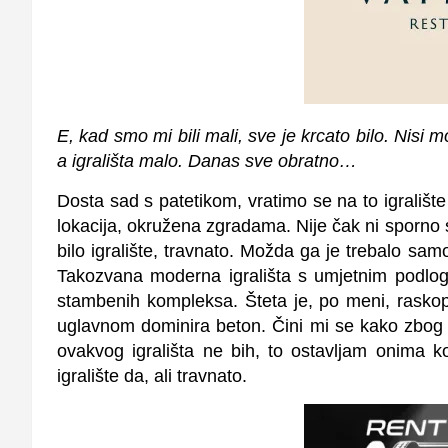
E, kad smo mi bili mali, sve je krcato bilo. Nisi 
a igrališta malo. Danas sve obratno…
Dosta sad s patetikom, vratimo se na to igrališ
lokacija, okružena zgradama. Nije čak ni sporno s
bilo igralište, travnato. Možda ga je trebalo samo 
Takozvana moderna igrališta s umjetnim podlog
stambenih kompleksa. Šteta je, po meni, rasko
uglavnom dominira beton. Čini mi se kako zbog 
ovakvog igrališta ne bih, to ostavljam onima k
igralište da, ali travnato.