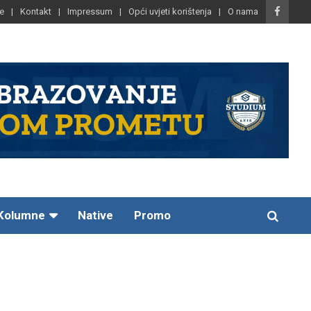
e
Kontakt
Impressum
Opći uvjeti korištenja
O nama
Kolumne
Native
Promo