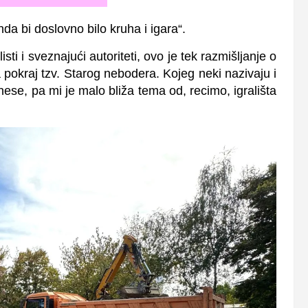
da bi doslovno bilo kruha i igara“.
isti i sveznajući autoriteti, ovo je tek razmišljanje o
ta pokraj tzv. Starog nebodera. Kojeg neki nazivaju i
e, pa mi je malo bliža tema od, recimo, igrališta