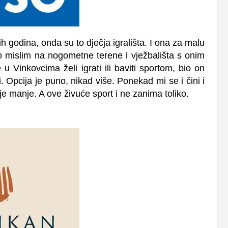
 godina, onda su to dječja igrališta. I ona za malu
eno mislim na nogometne terene i vježbališta s onim
 Vinkovcima želi igrati ili baviti sportom, bio on
i. Opcija je puno, nikad više. Ponekad mi se i čini i
 je manje. A ove živuće sport i ne zanima toliko.