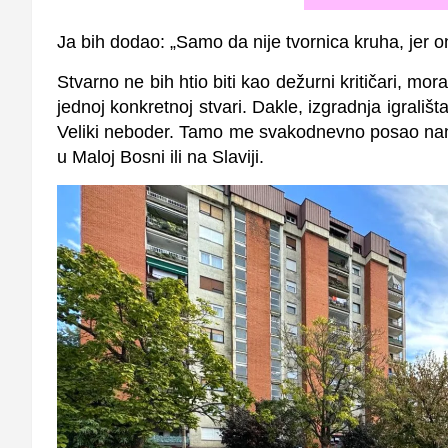
Ja bih dodao: „Samo da nije tvornica kruha, jer on
Stvarno ne bih htio biti kao dežurni kritičari, moral
jednoj konkretnoj stvari. Dakle, izgradnja igrališ
Veliki neboder. Tamo me svakodnevno posao nanes
u Maloj Bosni ili na Slaviji.