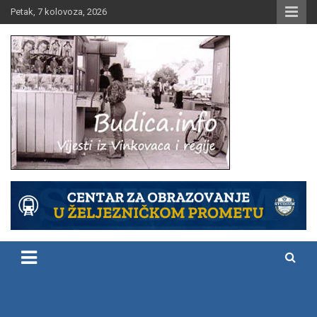
Skip
Petak, 7 kolovoza, 2026
to
content
Vijesti iz Vinkovaca i regije
Budica.info