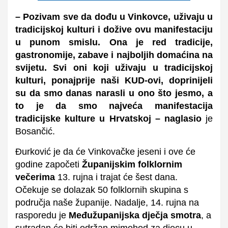
– Pozivam sve da dođu u Vinkovce, uživaju u
tradicijskoj kulturi i dožive ovu manifestaciju
u punom smislu. Ona je red tradicije,
gastronomije, zabave i najboljih domaćina na
svijetu. Svi oni koji uživaju u tradicijskoj
kulturi, ponajprije naši KUD-ovi, doprinijeli
su da smo danas narasli u ono što jesmo, a
to je da smo najveća manifestacija
tradicijske kulture u Hrvatskoj –
naglasio
je
Bosančić.
Đurković je da će
Vinkovačke jeseni i ove će
godine započeti
Županijskim folklornim
večerima
13. rujna i trajat će šest dana.
Očekuje se dolazak 50 folklornih skupina s
područja naše županije. Nadalje, 14. rujna na
rasporedu je
Međužupanijska dječja smotra
, a
sutradan će biti održan mimohod za djecu u