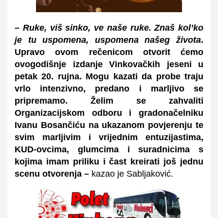
–
Ruke, viš sinko, ve naše ruke. Znaš kol’ko
je tu uspomena, uspomena našeg života
.
Upravo ovom rečenicom otvorit ćemo
ovogodišnje izdanje Vinkovačkih jeseni u
petak 20. rujna. Mogu kazati da probe traju
vrlo intenzivno, predano i marljivo se
pripremamo. Želim se zahvaliti
Organizacijskom odboru i gradonačelniku
Ivanu Bosančiću na ukazanom povjerenju te
svim marljivim i vrijednim entuzijastima,
KUD-ovcima, glumcima i suradnicima s
kojima imam priliku i čast kreirati još jednu
scenu otvorenja
–
kazao je Sabljaković.