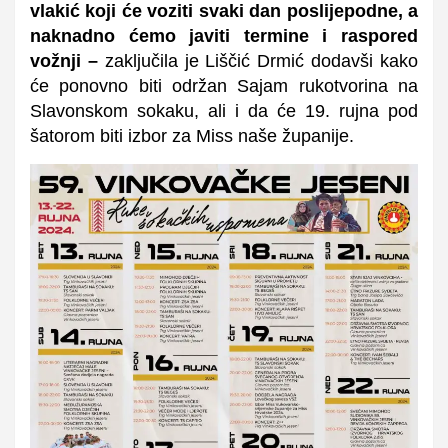
vlakić koji će voziti svaki dan poslijepodne, a
naknadno ćemo javiti termine i raspored
vožnji
–
zaključila je Liščić Drmić dodavši kako
će ponovno biti održan Sajam rukotvorina na
Slavonskom sokaku, ali i da će 19. rujna pod
šatorom biti izbor za Miss naše županije.