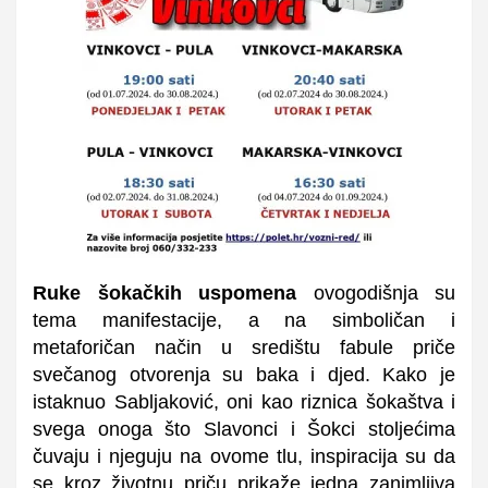
Ruke šokačkih uspomena
ovogodišnja su
tema manifestacije, a na simboličan i
metaforičan način u središtu fabule priče
svečanog otvorenja su baka i djed. Kako je
istaknuo Sabljaković, oni kao riznica šokaštva i
svega onoga što Slavonci i Šokci stoljećima
čuvaju i njeguju na ovome tlu, inspiracija su da
se kroz životnu priču prikaže jedna zanimljiva