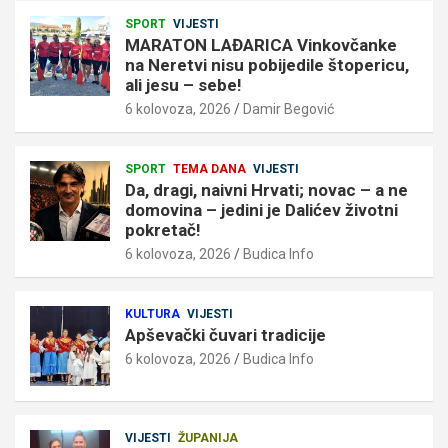
SPORT
VIJESTI
MARATON LAĐARICA Vinkovčanke
na Neretvi nisu pobijedile štopericu,
ali jesu – sebe!
6 kolovoza, 2026
Damir Begović
SPORT
TEMA DANA
VIJESTI
Da, dragi, naivni Hrvati; novac – a ne
domovina – jedini je Dalićev životni
pokretač!
6 kolovoza, 2026
Budica Info
KULTURA
VIJESTI
Apševački čuvari tradicije
6 kolovoza, 2026
Budica Info
VIJESTI
ŽUPANIJA