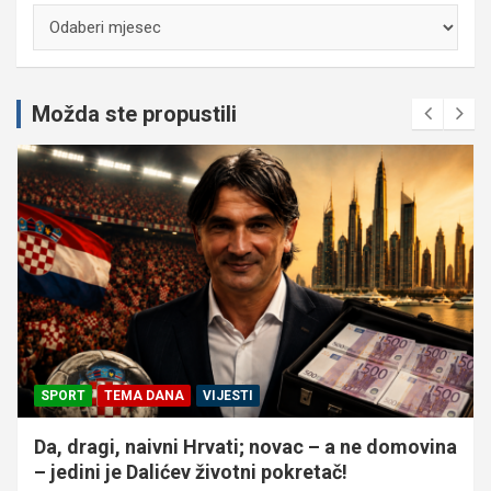
Arhiva
Možda ste propustili
SPORT
TEMA DANA
VIJESTI
Da, dragi, naivni Hrvati; novac – a ne domovina
– jedini je Dalićev životni pokretač!