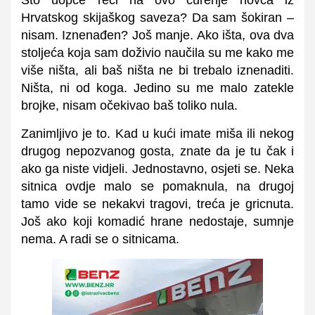
Hrvatskog skijaškog saveza? Da sam šokiran –
nisam. Iznenađen? Još manje. Ako išta, ova dva
stoljeća koja sam doživio naučila su me kako me
više ništa, ali baš ništa ne bi trebalo iznenaditi.
Ništa, ni od koga. Jedino su me malo zatekle
brojke, nisam očekivao baš toliko nula.
Zanimljivo je to. Kad u kući imate miša ili nekog
drugog nepozvanog gosta, znate da je tu čak i
ako ga niste vidjeli. Jednostavno, osjeti se. Neka
sitnica ovdje malo se pomaknula, na drugoj
tamo vide se nekakvi tragovi, treća je gricnuta.
Još ako koji komadić hrane nedostaje, sumnje
nema. A radi se o sitnicama.