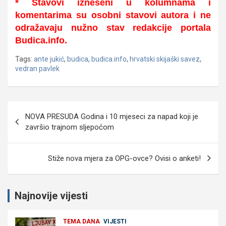
* Stavovi izneseni u kolumnama i
komentarima su osobni stavovi autora i ne
odražavaju nužno stav redakcije portala
Budica.info.
Tags:
ante jukić
,
budica
,
budica.info
,
hrvatski skijaški savez
,
vedran pavlek
Navigacija
NOVA PRESUDA Godina i 10 mjeseci za napad koji je
objava
završio trajnom sljepoćom
Stiže nova mjera za OPG-ovce? Ovisi o anketi!
Najnovije vijesti
TEMA DANA
VIJESTI