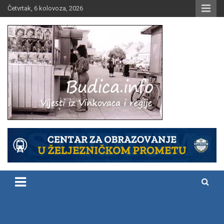
Skip
Četvrtak, 6 kolovoza, 2026
to
content
Vijesti iz Vinkovaca i regije
Budica.info