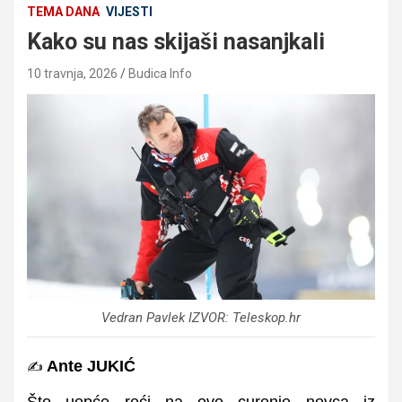
TEMA DANA
VIJESTI
Kako su nas skijaši nasanjkali
10 travnja, 2026
Budica Info
Vedran Pavlek IZVOR: Teleskop.hr
Ante JUKIĆ
✍️
Što uopće reći na ovo curenje novca iz