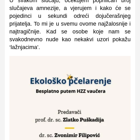
U svakom slučaju, očekujem popriličan broj
slučajeva amnezije, a vjerujem i kako će se
pojedinci u sekundi odreći dojučerašnjeg
prijatelja. To mi je u svemu ovome najžalosnije i
najtragičnije. Kad se osobe koje nam se
svakodnevno nude kao nekakvi uzori pokažu
‘lažnjacima’.