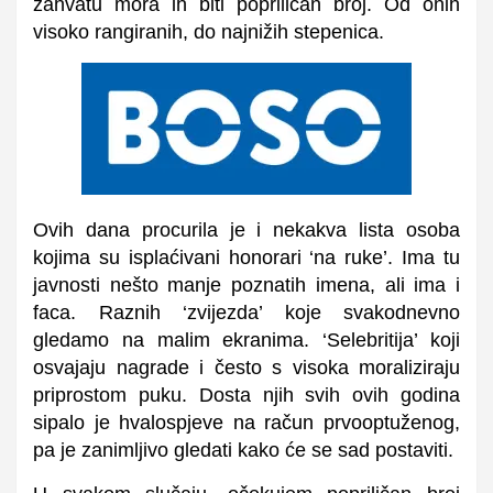
zahvatu mora ih biti popriličan broj. Od onih
visoko rangiranih, do najnižih stepenica.
Ovih dana procurila je i nekakva lista osoba
kojima su isplaćivani honorari ‘na ruke’. Ima tu
javnosti nešto manje poznatih imena, ali ima i
faca. Raznih ‘zvijezda’ koje svakodnevno
gledamo na malim ekranima. ‘Selebritija’ koji
osvajaju nagrade i često s visoka moraliziraju
priprostom puku. Dosta njih svih ovih godina
sipalo je hvalospjeve na račun prvooptuženog,
pa je zanimljivo gledati kako će se sad postaviti.