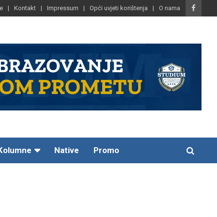
e
Kontakt
Impressum
Opći uvjeti korištenja
O nama
Kolumne
Native
Promo