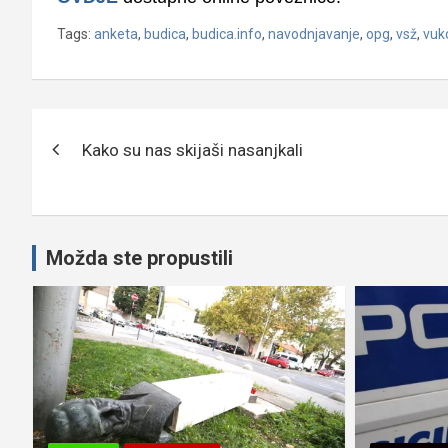
Tags:
anketa
,
budica
,
budica.info
,
navodnjavanje
,
opg
,
vsž
,
vuk
Navigacija
Kako su nas skijaši nasanjkali
objava
Možda ste propustili