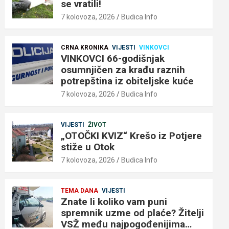
se vratili!
7 kolovoza, 2026
Budica Info
CRNA KRONIKA
VIJESTI
VINKOVCI
VINKOVCI 66-godišnjak
osumnjičen za krađu raznih
potrepština iz obiteljske kuće
7 kolovoza, 2026
Budica Info
VIJESTI
ŽIVOT
„OTOČKI KVIZ“ Krešo iz Potjere
stiže u Otok
7 kolovoza, 2026
Budica Info
TEMA DANA
VIJESTI
Znate li koliko vam puni
spremnik uzme od plaće? Žitelji
VSŽ među najpogođenijima…