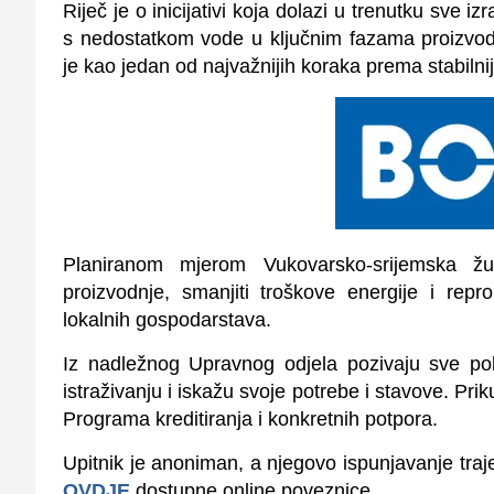
Riječ je o inicijativi koja dolazi u trenutku sve 
s nedostatkom vode u ključnim fazama proizvo
je kao jedan od najvažnijih koraka prema stabilnij
Planiranom mjerom Vukovarsko-srijemska žup
proizvodnje, smanjiti troškove energije i repr
lokalnih gospodarstava.
Iz nadležnog Upravnog odjela pozivaju sve pol
istraživanju i iskažu svoje potrebe i stavove. Pri
Programa kreditiranja i konkretnih potpora.
Upitnik je anoniman, a njegovo ispunjavanje tra
OVDJE
dostupne online poveznice.