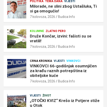
POLITIKA
TEMA DANA
VIJESTI
Milorade, ne slini zbog Ustašluka, Ti
si ga omogućio!
7 kolovoza, 2026
Budica Info
KOLUMNE
ZLATNO PERO
Druže Končar, izvini: fašisti su se
vratili!
7 kolovoza, 2026
Budica Info
CRNA KRONIKA
VIJESTI
VINKOVCI
VINKOVCI 66-godišnjak osumnjičen
za krađu raznih potrepština iz
obiteljske kuće
7 kolovoza, 2026
Budica Info
VIJESTI
ŽIVOT
„OTOČKI KVIZ“ Krešo iz Potjere stiže
u Otok