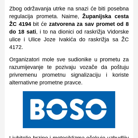
Zbog održavanja utrke na snazi će biti posebna
regulacija prometa. Naime,
Županijska cesta
ŽC 4194
bit će
zatvorena za sav promet od 8
do 18 sati
, i to na dionici od raskrižja Vidorske
ulice i Ulice Joze Ivakića do raskrižja sa ŽC
4172.
Organizatori mole sve sudionike u prometu za
razumijevanje te pozivaju vozače da poštuju
privremenu prometnu signalizaciju i koriste
alternativne prometne pravce.
Ljubitelje brzine i motociklizma očekuje uzbudljiv