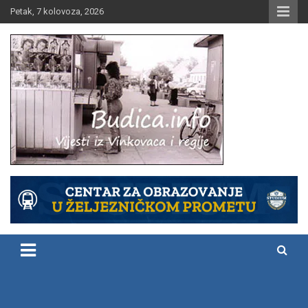
Skip
Petak, 7 kolovoza, 2026
to
content
Vijesti iz Vinkovaca i regije
Budica.info