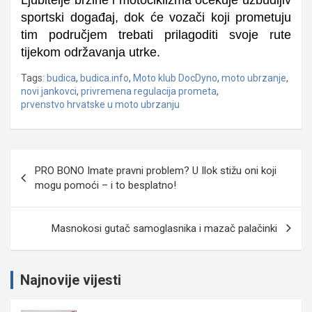
sportski događaj, dok će vozači koji prometuju
tim područjem trebati prilagoditi svoje rute
tijekom održavanja utrke.
Tags:
budica
,
budica.info
,
Moto klub DocDyno
,
moto ubrzanje
,
novi jankovci
,
privremena regulacija prometa
,
prvenstvo hrvatske u moto ubrzanju
Navigacija
PRO BONO Imate pravni problem? U Ilok stižu oni koji
objava
mogu pomoći – i to besplatno!
Masnokosi gutač samoglasnika i mazač palačinki
Najnovije vijesti