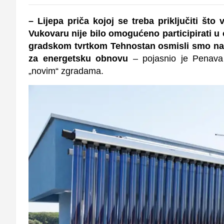
– Lijepa priča kojoj se treba priključiti što
Vukovaru nije bilo omogućeno participirati u 
gradskom tvrtkom Tehnostan osmisli smo nač
za energetsku obnovu
– pojasnio je Penava
„novim“ zgradama.