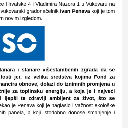
e Hrvatske 4 i Vladimira Nazora 1 u Vukovaru na
 vukovarski gradonačelnik
Ivan Penava
koji je tom
im novim izgledom.
tanara i stanare višestambenih zgrada da se
itosti jer, uz velika sredstva kojima Fond za
financira obnove, dolazi do iznimnih promjena u
nije za toplinsku energiju, a koja je i najveći
 ljepši te zdraviji ambijent za život, što se
ekao je Penava koji je naglasio i važnost ekološke
rnih panela, a koji istodobno donose smanjenje i