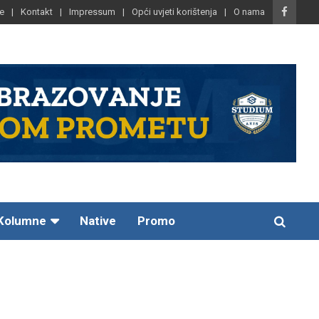
e
Kontakt
Impressum
Opći uvjeti korištenja
O nama
Kolumne
Native
Promo