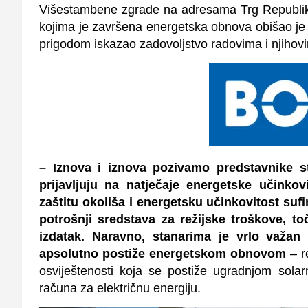
Višestambene zgrade na adresama Trg Republik
kojima je završena energetska obnova obišao je
prigodom iskazao zadovoljstvo radovima i njihov
– Iznova i iznova pozivamo predstavnike s
prijavljuju na natječaje energetske učinkov
zaštitu okoliša i energetsku učinkovitost su
potrošnji sredstava za režijske troškove, toč
izdatak. Naravno, stanarima je vrlo važan i
apsolutno postiže energetskom obnovom
– r
osviještenosti koja se postiže ugradnjom sola
računa za električnu energiju.