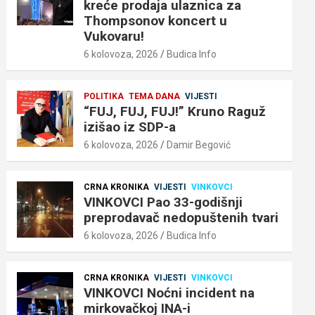
kreće prodaja ulaznica za
Thompsonov koncert u
Vukovaru!
6 kolovoza, 2026
Budica Info
POLITIKA
TEMA DANA
VIJESTI
“FUJ, FUJ, FUJ!” Kruno Raguž
izišao iz SDP-a
6 kolovoza, 2026
Damir Begović
CRNA KRONIKA
VIJESTI
VINKOVCI
VINKOVCI Pao 33-godišnji
preprodavač nedopuštenih tvari
6 kolovoza, 2026
Budica Info
CRNA KRONIKA
VIJESTI
VINKOVCI
VINKOVCI Noćni incident na
mirkovačkoj INA-i