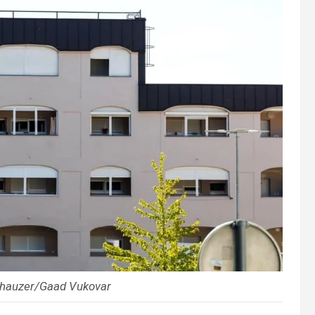
fhauzer/Gaad Vukovar