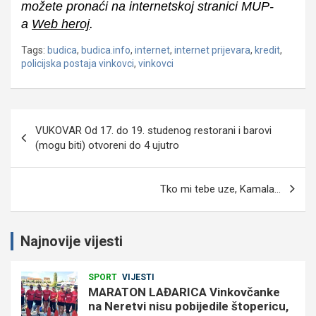
možete pronaći na internetskoj stranici MUP-
a
Web heroj
.
Tags:
budica
,
budica.info
,
internet
,
internet prijevara
,
kredit
,
policijska postaja vinkovci
,
vinkovci
Navigacija
VUKOVAR Od 17. do 19. studenog restorani i barovi
objava
(mogu biti) otvoreni do 4 ujutro
Tko mi tebe uze, Kamala…
Najnovije vijesti
SPORT
VIJESTI
MARATON LAĐARICA Vinkovčanke
na Neretvi nisu pobijedile štopericu,