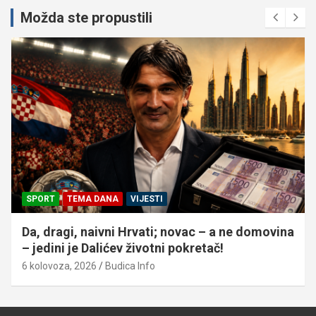
Možda ste propustili
SPORT
TEMA DANA
VIJESTI
Da, dragi, naivni Hrvati; novac – a ne domovina
– jedini je Dalićev životni pokretač!
6 kolovoza, 2026
Budica Info