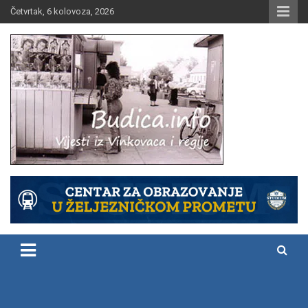
Skip
Četvrtak, 6 kolovoza, 2026
to
content
Vijesti iz Vinkovaca i regije
Budica.info