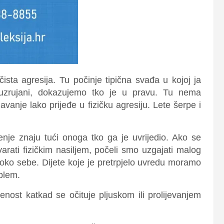
čista agresija. Tu počinje tipična svađa u kojoj ja
 uzrujani, dokazujemo tko je u pravu. Tu nema
vanje lako prijeđe u fizičku agresiju. Lete šerpe i
ženje znaju tući onoga tko ga je uvrijedio. Ako se
rati fizičkim nasiljem, počeli smo uzgajati malog
ude oko sebe. Dijete koje je pretrpjelo uvredu moramo
oblem.
enost katkad se očituje pljuskom ili prolijevanjem