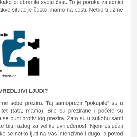
ako bi obranile svoju čast. To je poruka zajednici
akve situacije često imamo na cesti. Netko ti uzme
VREDLJIVI LJUDI?
ame sebe preziru. Taj samoprezir ”pokupile” su u
ritet (tata, mama). Bile su prezirane i počele su
he se buni protiv tog prezira. Zato su u sukobu sami
biti razlog za veliku uvrijeđenost. Njeni osjećaji
ako se netko ljuti na Vas intenzivno i dugo, a povod