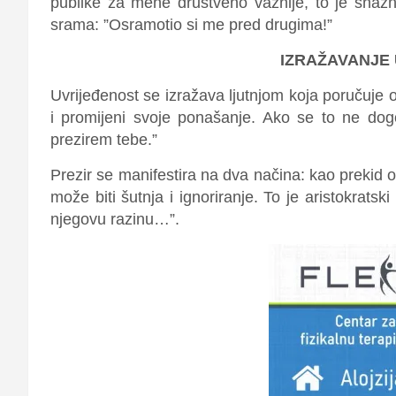
publike za mene društveno važnije, to je snažnij
srama: ”Osramotio si me pred drugima!”
IZRAŽAVANJE
Uvrijeđenost se izražava ljutnjom koja poručuje o
i promijeni svoje ponašanje. Ako se to ne dogod
prezirem tebe.”
Prezir se manifestira na dva načina: kao prekid 
može biti šutnja i ignoriranje. To je aristokratsk
njegovu razinu…”.