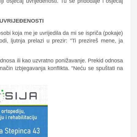
i osjećaj uvrijeđenosti. Tu se pridodaje i osjećaj
 UVRIJEĐENOSTI
sobi koja me je uvrijedila da mi se ispriča (pokaje)
i, ljutnja prelazi u prezir: ”Ti prezireš mene, ja
odnosa ili kao uzvratno ponižavanje. Prekid odnosa
i način izbjegavanja konflikta. ”Neću se spuštati na