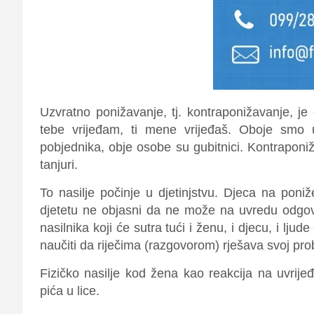
Uzvratno ponižavanje, tj. kontraponižavanje, je 
tebe vrijeđam, ti mene vrijeđaš. Oboje smo
pobjednika, obje osobe su gubitnici. Kontraponiža
tanjuri.
To nasilje počinje u djetinjstvu. Djeca na poni
djetetu ne objasni da ne može na uvredu odgova
nasilnika koji će sutra tući i ženu, i djecu, i lj
naučiti da riječima (razgovorom) rješava svoj pr
Fizičko nasilje kod žena kao reakcija na uvrijeđ
pića u lice.