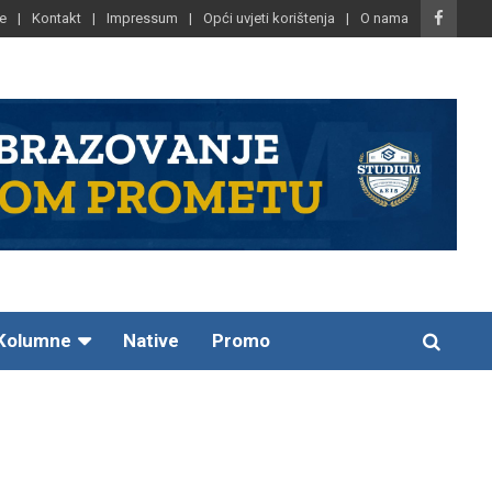
e
Kontakt
Impressum
Opći uvjeti korištenja
O nama
Kolumne
Native
Promo