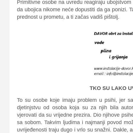
Primitivne osobe na uvredu reagiraju ubojstvom k
da ubojica nikome neće dopustiti da ga ponizi. T
prednost u prometu, a ti začas vadiš pištolj.
TKO SU LAKO U
To su osobe koje imaju problem u psihi, jer s
djetinjstvu od osoba koja su za njih bila auto
vjerovati da su vrijedne prezira. Dio njihove psi
sa sobom. Takvim ljudima i najmanji povod može 
uvrijeđenosti traju dugo i vrlo su snažni. Dakle, 