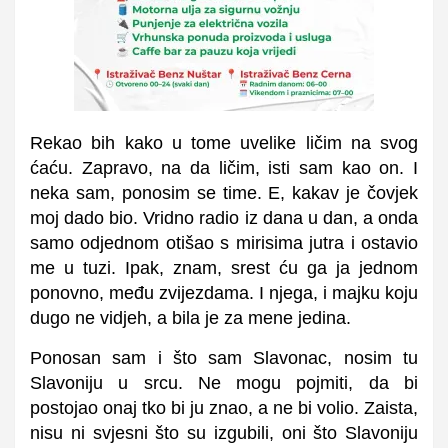
Rekao bih kako u tome uvelike ličim na svog
ćaću. Zapravo, na da ličim, isti sam kao on. I
neka sam, ponosim se time. E, kakav je čovjek
moj dado bio. Vridno radio iz dana u dan, a onda
samo odjednom otišao s mirisima jutra i ostavio
me u tuzi. Ipak, znam, srest ću ga ja jednom
ponovno, među zvijezdama. I njega, i majku koju
dugo ne vidjeh, a bila je za mene jedina.
Ponosan sam i što sam Slavonac, nosim tu
Slavoniju u srcu. Ne mogu pojmiti, da bi
postojao onaj tko bi ju znao, a ne bi volio. Zaista,
nisu ni svjesni što su izgubili, oni što Slavoniju