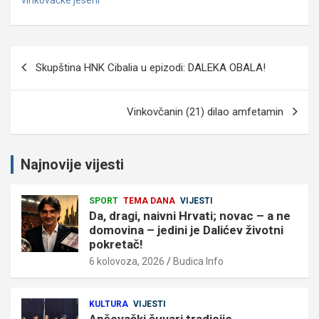
Navigacija
Skupština HNK Cibalia u epizodi: DALEKA OBALA!
objava
Vinkovčanin (21) dilao amfetamin
Najnovije vijesti
SPORT
TEMA DANA
VIJESTI
Da, dragi, naivni Hrvati; novac – a ne
domovina – jedini je Dalićev životni
pokretač!
6 kolovoza, 2026
Budica Info
KULTURA
VIJESTI
Apševački čuvari tradicije