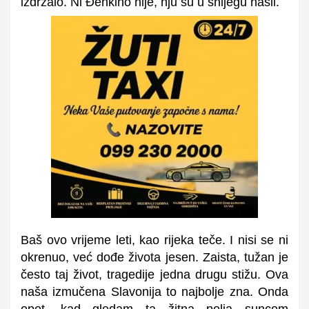
izdržalo. Ni Đenkino nije, nju su u snijegu našli.
Baš ovo vrijeme leti, kao rijeka teče. I nisi se ni
okrenuo, već dođe života jesen. Zaista, tužan je
često taj život, tragedije jedna drugu stižu. Ova
naša izmučena Slavonija to najbolje zna. Onda