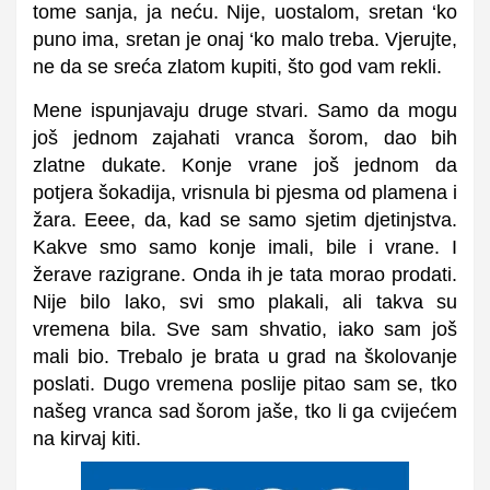
tome sanja, ja neću. Nije, uostalom, sretan ‘ko
puno ima, sretan je onaj ‘ko malo treba. Vjerujte,
ne da se sreća zlatom kupiti, što god vam rekli.
Mene ispunjavaju druge stvari. Samo da mogu
još jednom zajahati vranca šorom, dao bih
zlatne dukate. Konje vrane još jednom da
potjera šokadija, vrisnula bi pjesma od plamena i
žara. Eeee, da, kad se samo sjetim djetinjstva.
Kakve smo samo konje imali, bile i vrane. I
žerave razigrane. Onda ih je tata morao prodati.
Nije bilo lako, svi smo plakali, ali takva su
vremena bila. Sve sam shvatio, iako sam još
mali bio. Trebalo je brata u grad na školovanje
poslati. Dugo vremena poslije pitao sam se, tko
našeg vranca sad šorom jaše, tko li ga cvijećem
na kirvaj kiti.