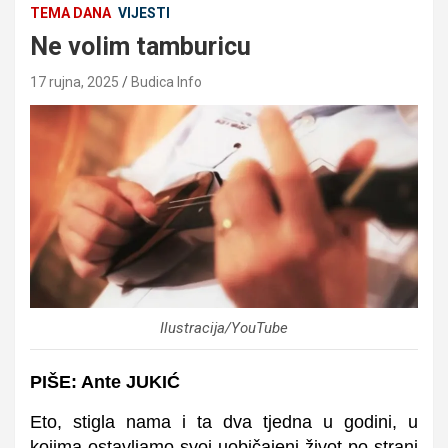
TEMA DANA
VIJESTI
Ne volim tamburicu
17 rujna, 2025
Budica Info
Ilustracija/YouTube
PIŠE: Ante JUKIĆ
Eto, stigla nama i ta dva tjedna u godini, u
kojima ostavljamo svoj uobičajeni život po strani