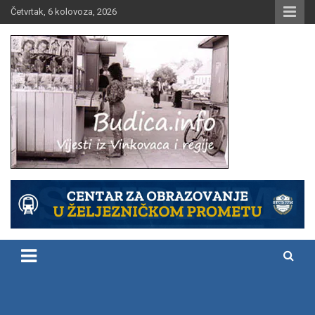
Skip
Četvrtak, 6 kolovoza, 2026
to
content
Vijesti iz Vinkovaca i regije
Budica.info