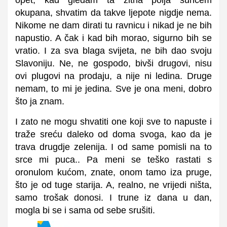
opet, kad gledam ta žitna polja suncem
okupana, shvatim da takve ljepote nigdje nema.
Nikome ne dam dirati tu ravnicu i nikad je ne bih
napustio. A čak i kad bih morao, sigurno bih se
vratio. I za sva blaga svijeta, ne bih dao svoju
Slavoniju. Ne, ne gospodo, bivši drugovi, nisu
ovi plugovi na prodaju, a nije ni ledina. Druge
nemam, to mi je jedina. Sve je ona meni, dobro
što ja znam.
I zato ne mogu shvatiti one koji sve to napuste i
traže sreću daleko od doma svoga, kao da je
trava drugdje zelenija. I od same pomisli na to
srce mi puca.. Pa meni se teško rastati s
oronulom kućom, znate, onom tamo iza pruge,
što je od tuge starija. A, realno, ne vrijedi ništa,
samo trošak donosi. I trune iz dana u dan,
mogla bi se i sama od sebe srušiti.