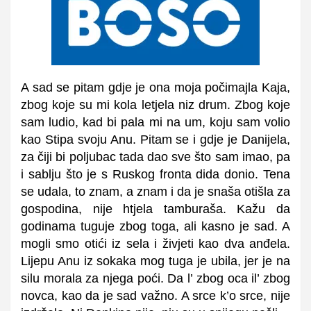
A sad se pitam gdje je ona moja počimajla Kaja,
zbog koje su mi kola letjela niz drum. Zbog koje
sam ludio, kad bi pala mi na um, koju sam volio
kao Stipa svoju Anu. Pitam se i gdje je Danijela,
za čiji bi poljubac tada dao sve što sam imao, pa
i sablju što je s Ruskog fronta dida donio. Tena
se udala, to znam, a znam i da je snaša otišla za
gospodina, nije htjela tamburaša. Kažu da
godinama tuguje zbog toga, ali kasno je sad. A
mogli smo otići iz sela i živjeti kao dva anđela.
Lijepu Anu iz sokaka mog tuga je ubila, jer je na
silu morala za njega poći. Da l’ zbog oca il’ zbog
novca, kao da je sad važno. A srce k’o srce, nije