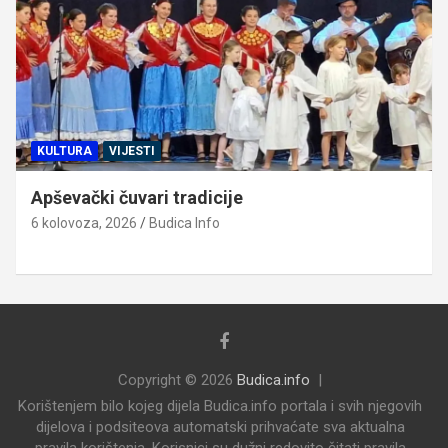
KULTURA
VIJESTI
Apševački čuvari tradicije
6 kolovoza, 2026
Budica Info
Copyright © 2026
Budica.info
Korištenjem bilo kojeg dijela Budica.info portala i svih njegovih
dijelova i podsiteova automatski prihvaćate sva aktualna