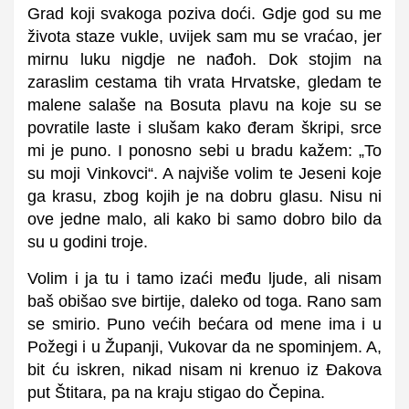
Grad koji svakoga poziva doći. Gdje god su me
života staze vukle, uvijek sam mu se vraćao, jer
mirnu luku nigdje ne nađoh. Dok stojim na
zaraslim cestama tih vrata Hrvatske, gledam te
malene salaše na Bosuta plavu na koje su se
povratile laste i slušam kako đeram škripi, srce
mi je puno. I ponosno sebi u bradu kažem: „To
su moji Vinkovci“. A najviše volim te Jeseni koje
ga krasu, zbog kojih je na dobru glasu. Nisu ni
ove jedne malo, ali kako bi samo dobro bilo da
su u godini troje.
Volim i ja tu i tamo izaći među ljude, ali nisam
baš obišao sve birtije, daleko od toga. Rano sam
se smirio. Puno većih bećara od mene ima i u
Požegi i u Županji, Vukovar da ne spominjem. A,
bit ću iskren, nikad nisam ni krenuo iz Đakova
put Štitara, pa na kraju stigao do Čepina.