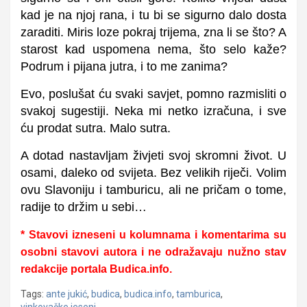
kad je na njoj rana, i tu bi se sigurno dalo dosta
zaraditi. Miris loze pokraj trijema, zna li se što? A
starost kad uspomena nema, što selo kaže?
Podrum i pijana jutra, i to me zanima?
Evo, poslušat ću svaki savjet, pomno razmisliti o
svakoj sugestiji. Neka mi netko izračuna, i sve
ću prodat sutra. Malo sutra.
A dotad nastavljam živjeti svoj skromni život. U
osami, daleko od svijeta. Bez velikih riječi. Volim
ovu Slavoniju i tamburicu, ali ne pričam o tome,
radije to držim u sebi…
* Stavovi izneseni u kolumnama i komentarima su
osobni stavovi autora i ne odražavaju nužno stav
redakcije portala Budica.info.
Tags:
ante jukić
,
budica
,
budica.info
,
tamburica
,
vinkovačke jeseni