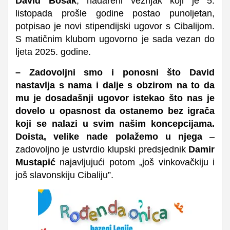
David Bosak
, nadareni veznjak koji je 5.
listopada prošle godine postao punoljetan,
potpisao je novi stipendijski ugovor s Cibalijom.
S matičnim klubom ugovorno je sada vezan do
ljeta 2025. godine.
– Zadovoljni smo i ponosni što David
nastavlja s nama i dalje s obzirom na to da
mu je dosadašnji ugovor istekao što nas je
dovelo u opasnost da ostanemo bez igrača
koji se nalazi u svim našim koncepcijama.
Doista, velike nade polažemo u njega
–
zadovoljno je ustvrdio klupski predsjednik
Damir
Mustapić
najavljujući potom „još vinkovačkiju i
još slavonskiju Cibaliju”.