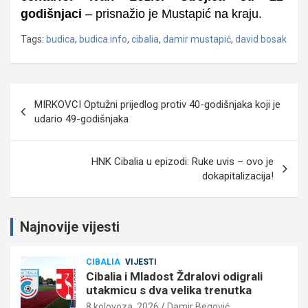
godišnjaci
– prisnažio je Mustapić na kraju.
Tags:
budica
,
budica.info
,
cibalia
,
damir mustapić
,
david bosak
Navigacija
MIRKOVCI Optužni prijedlog protiv 40-godišnjaka koji je
objava
udario 49-godišnjaka
HNK Cibalia u epizodi: Ruke uvis – ovo je
dokapitalizacija!
Najnovije vijesti
CIBALIA
VIJESTI
Cibalia i Mladost Ždralovi odigrali
utakmicu s dva velika trenutka
8 kolovoza, 2026
Damir Begović