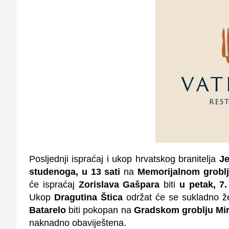
Posljednji ispraćaj i ukop hrvatskog branitelja
Je
studenoga, u 13 sati
na
Memorijalnom groblj
će ispraćaj
Zorislava Gašpara
biti
u petak, 7
Ukop
Dragutina Štica
održat će se sukladno žel
Batarelo
biti pokopan na
Gradskom groblju Mi
naknadno obaviještena.