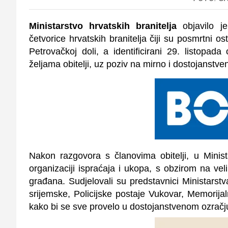
Ministarstvo hrvatskih branitelja
objavilo je
četvorice hrvatskih branitelja čiji su posmrtni 
Petrovačkoj doli, a identificirani 29. listopad
željama obitelji, uz poziv na mirno i dostojanstve
Nakon razgovora s članovima obitelji, u Minis
organizaciji ispraćaja i ukopa, s obzirom na vel
građana. Sudjelovali su predstavnici Ministarst
srijemske, Policijske postaje Vukovar, Memorija
kako bi se sve provelo u dostojanstvenom ozračj