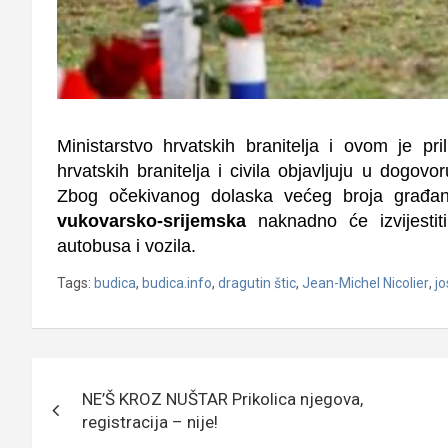
Ministarstvo hrvatskih branitelja i ovom je pri
hrvatskih branitelja i civila objavljuju u dogovo
Zbog očekivanog dolaska većeg broja građa
vukovarsko-srijemska
naknadno će izvijestit
autobusa i vozila.
Tags:
budica
,
budica.info
,
dragutin štic
,
Jean-Michel Nicolier
,
jo
Navigacija
NE’Š KROZ NUŠTAR Prikolica njegova,
objava
registracija – nije!