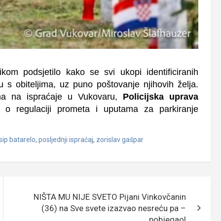
likom podsjetilo kako se svi ukopi identificiranih
ru s obiteljima, uz puno poštovanje njihovih želja.
na na ispraćaje u Vukovaru,
Policijska uprava
i o regulaciji prometa i uputama za parkiranje
sip batarelo
,
posljednji ispraćaj
,
zorislav gašpar
NIŠTA MU NIJE SVETO Pijani Vinkovčanin
(36) na Sve svete izazvao nesreću pa –
pobjegao!