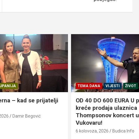
UPANIJA
TEMA DANA
VIJESTI
ŽIVOT
erna – kad se prijatelji
OD 40 DO 600 EURA U 
kreće prodaja ulaznica
Thompsonov koncert u
 2026
Damir Begović
Vukovaru!
6 kolovoza, 2026
Budica Info