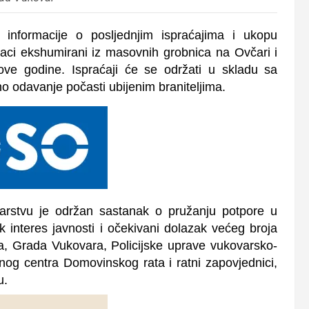
 informacije o posljednjim ispraćajima i ukopu
ostaci ekshumirani iz masovnih grobnica na Ovčari i
a ove godine. Ispraćaji će se održati u skladu sa
no odavanje počasti ubijenim braniteljima.
tarstvu je održan sastanak o pružanju potpore u
ik interes javnosti i očekivani dolazak većeg broja
va, Grada Vukovara, Policijske uprave vukovarsko-
lnog centra Domovinskog rata i ratni zapovjednici,
u.