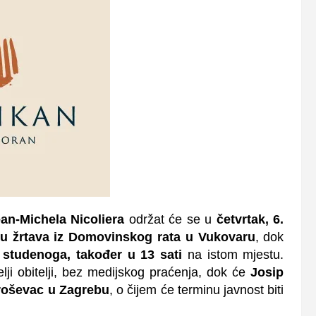
an-Michela Nicoliera
održat će se u
četvrtak, 6.
u žrtava iz Domovinskog rata u Vukovaru
, dok
. studenoga, također u 13 sati
na istom mjestu.
ji obitelji, bez medijskog praćenja, dok će
Josip
roševac u Zagrebu
, o čijem će terminu javnost biti