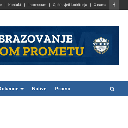
e
Kontakt
Impressum
Opći uvjeti korištenja
O nama
Kolumne
Native
Promo