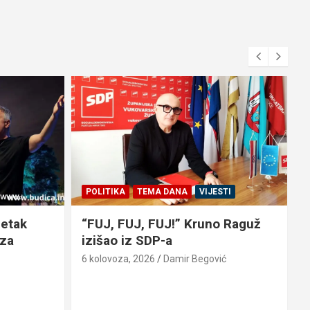
POLITIKA
TEMA DANA
VIJESTI
petak
“FUJ, FUJ, FUJ!” Kruno Raguž
 za
izišao iz SDP-a
6 kolovoza, 2026
Damir Begović
6