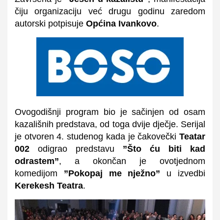
čiju organizaciju već drugu godinu zaredom
autorski potpisuje
Općina Ivankovo
.
Ovogodišnji program bio je sačinjen od osam
kazališnih predstava, od toga dvije dječje. Serijal
je otvoren 4. studenog kada je čakovečki
Teatar
002
odigrao predstavu
”
Što ću biti kad
odrastem”
,
a okončan je ovotjednom
komedijom
”Pokopaj me nježno”
u izvedbi
Kerekesh Teatra
.