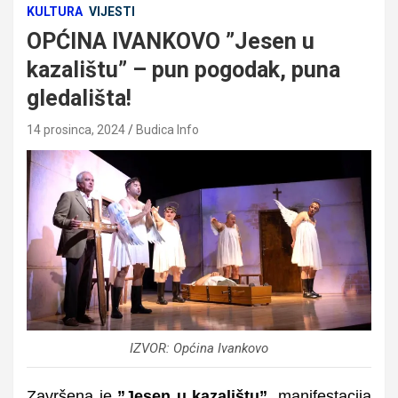
KULTURA
VIJESTI
OPĆINA IVANKOVO ”Jesen u
kazalištu” – pun pogodak, puna
gledališta!
14 prosinca, 2024
Budica Info
IZVOR: Općina Ivankovo
Završena je
”
Jesen u kazalištu”
,
manifestacija