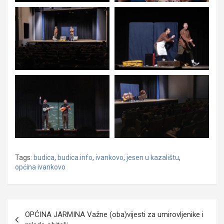
Tags:
budica
,
budica.info
,
ivankovo
,
jesen u kazalištu
,
općina ivankovo
Navigacija
OPĆINA JARMINA Važne (oba)vijesti za umirovljenike i
objava