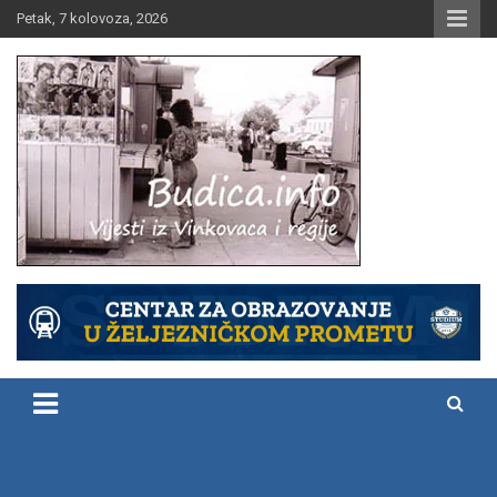
Skip
Petak, 7 kolovoza, 2026
to
content
Vijesti iz Vinkovaca i regije
Budica.info