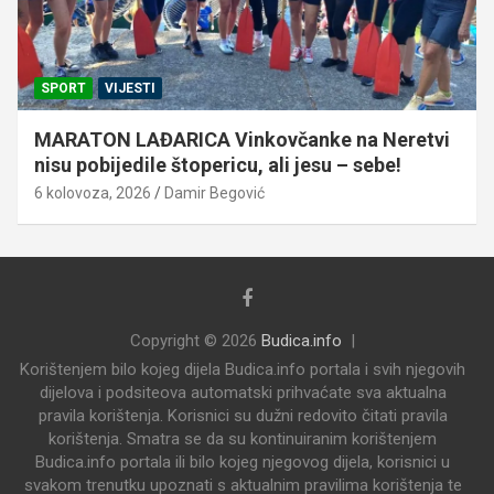
SPORT
VIJESTI
MARATON LAĐARICA Vinkovčanke na Neretvi
nisu pobijedile štopericu, ali jesu – sebe!
6 kolovoza, 2026
Damir Begović
Copyright © 2026
Budica.info
Korištenjem bilo kojeg dijela Budica.info portala i svih njegovih
dijelova i podsiteova automatski prihvaćate sva aktualna
pravila korištenja. Korisnici su dužni redovito čitati pravila
korištenja. Smatra se da su kontinuiranim korištenjem
Budica.info portala ili bilo kojeg njegovog dijela, korisnici u
svakom trenutku upoznati s aktualnim pravilima korištenja te