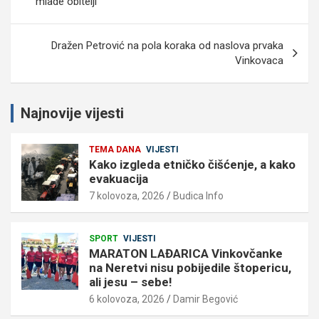
mlade obitelji
Dražen Petrović na pola koraka od naslova prvaka
Vinkovaca
Najnovije vijesti
TEMA DANA
VIJESTI
Kako izgleda etničko čišćenje, a kako
evakuacija
7 kolovoza, 2026
Budica Info
SPORT
VIJESTI
MARATON LAĐARICA Vinkovčanke
na Neretvi nisu pobijedile štopericu,
ali jesu – sebe!
6 kolovoza, 2026
Damir Begović