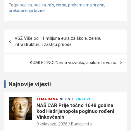
Tags:
budica
,
budica.info
,
cerna
,
prekomjerna brzina
,
prekoračenje brzine
Navigacija
VSŽ Više od 11 milijuna eura za škole, zelenu
objava
infrastrukturu i zaštitu prirode
KOMLETINCI Nema vozačku, a silom bi vozio
Najnovije vijesti
TEMA DANA
VIJESTI
VINKOVCI
NAŠ CAR Prije točno 1648 godina
kod Hadrijanopola poginuo rođeni
Vinkovčanin
9 kolovoza, 2026
Budica Info